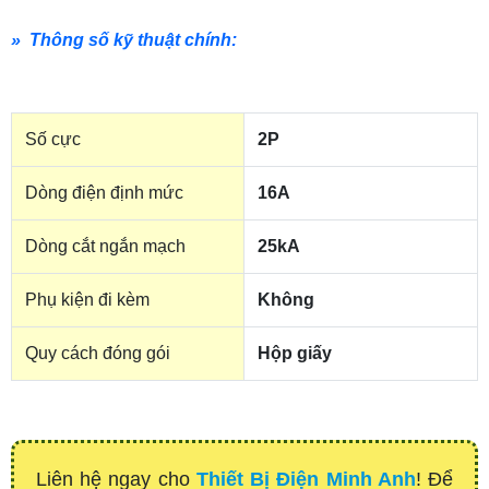
» Thông số kỹ thuật chính:
Số cực
2P
Dòng điện định mức
16A
Dòng cắt ngắn mạch
25kA
Phụ kiện đi kèm
Không
Quy cách đóng gói
Hộp giấy
Liên hệ ngay cho
Thiết Bị Điện Minh Anh
! Để