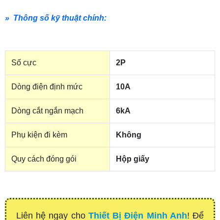
» Thông số kỹ thuật chính:
Số cực
2P
Dòng điện định mức
10A
Dòng cắt ngắn mạch
6kA
Phụ kiện đi kèm
Không
Quy cách đóng gói
Hộp giấy
Liên hệ ngay cho
Thiết Bị Điện Minh Anh
! Để