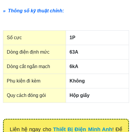
» Thông số kỹ thuật chính:
Số cực
1P
Dòng điện định mức
63A
Dòng cắt ngắn mạch
6kA
Phụ kiện đi kèm
Không
Quy cách đóng gói
Hộp giấy
Liên hệ ngay cho
Thiết Bị Điện Minh Anh
! Để