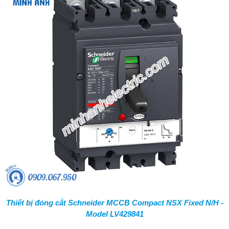
Thiết bị đóng cắt Schneider MCCB Compact NSX Fixed N/H -
Model LV429841