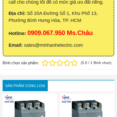
call cho chúng tôi để có mức giá ưu đãi riêng.
Địa chỉ:
Số 20A Đường Số 1, Khu Phố 13,
Phường Bình Hưng Hòa, TP. HCM
0909.067.950 Ms.Châu
Hotline:
Email:
sales@minhanhelectric.com
Bình chọn sản phẩm:
(
5.0
/
1
Bình chọn
)
SẢN PHẨM CÙNG LOẠI