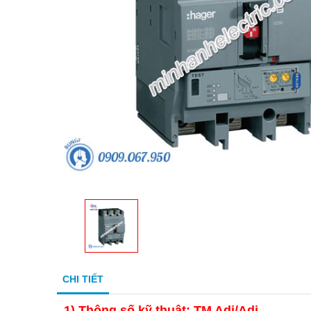
CHI TIẾT
1)
Thông số kỹ thuật: TM Adj/Adj