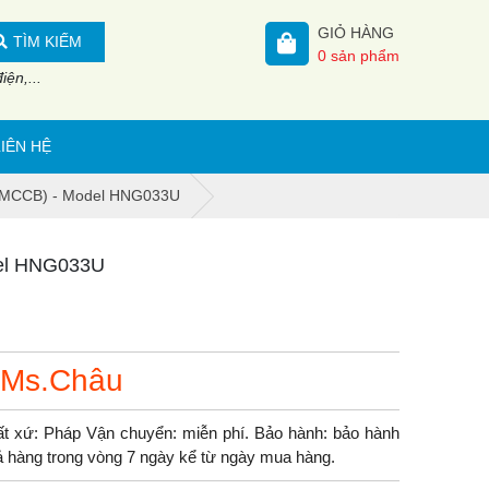
GIỎ HÀNG
TÌM KIẾM
0
sản phẩm
ện,...
LIÊN HỆ
r (MCCB) - Model HNG033U
del HNG033U
 Ms.Châu
 xứ: Pháp Vận chuyển: miễn phí. Bảo hành: bảo hành
trả hàng trong vòng 7 ngày kể từ ngày mua hàng.