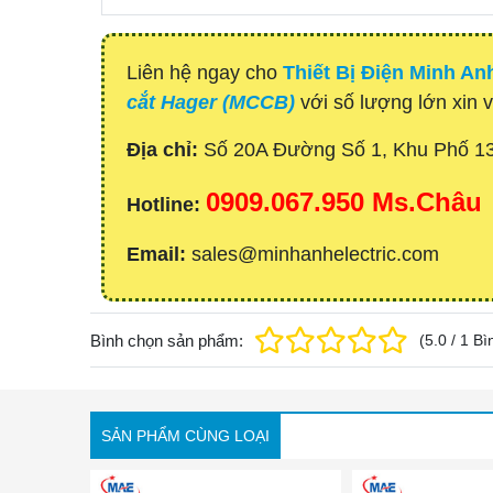
Liên hệ ngay cho
Thiết Bị Điện Minh An
cắt Hager (MCCB)
với số lượng lớn xin v
Địa chỉ:
Số 20A Đường Số 1, Khu Phố 1
0909.067.950 Ms.Châu
Hotline:
Email:
sales@minhanhelectric.com
Bình chọn sản phẩm:
(
5.0
/
1
Bì
SẢN PHẨM CÙNG LOẠI