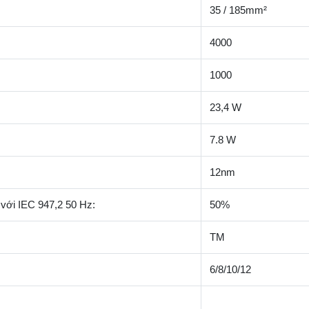
35 / 185mm²
4000
1000
23,4 W
7.8 W
12nm
với IEC 947,2 50 Hz:
50%
TM
6/8/10/12