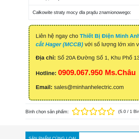
Całkowite straty mocy dla prądu znamionowego:
Liên hệ ngay cho
Thiết Bị Điện Minh An
cắt Hager (MCCB)
với số lượng lớn xin v
Địa chỉ:
Số 20A Đường Số 1, Khu Phố 1
0909.067.950 Ms.Châu
Hotline:
Email:
sales@minhanhelectric.com
Bình chọn sản phẩm:
(
5.0
/
1
Bì
SẢN PHẨM CÙNG LOẠI