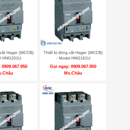
g cắt Hager (MCCB)
Thiết bị đóng cắt Hager (MCCB)
el HNG201U
- Model HNG161U
 0909.067.950
Gọi ngay: 0909.067.950
s.Châu
Ms.Châu