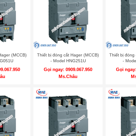
 Hager (MCCB)
Thiết bị đóng cắt Hager (MCCB)
Thiết bị đón
EG051U
- Model HNG251U
- Mod
09.067.950
Gọi ngay: 0909.067.950
Gọi ngay:
âu
Ms.Châu
M