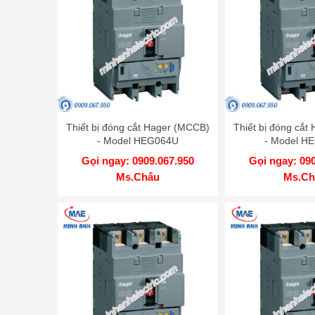
Thiết bị đóng cắt Hager (MCCB)
Thiết bị đóng cắt
- Model HEG064U
- Model H
Gọi ngay: 0909.067.950
Gọi ngay: 09
Ms.Châu
Ms.Ch