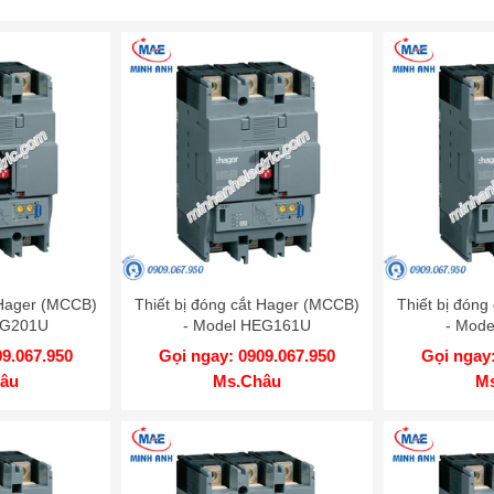
 Hager (MCCB)
Thiết bị đóng cắt Hager (MCCB)
Thiết bị đón
EG201U
- Model HEG161U
- Mod
09.067.950
Gọi ngay: 0909.067.950
Gọi ngay:
âu
Ms.Châu
M