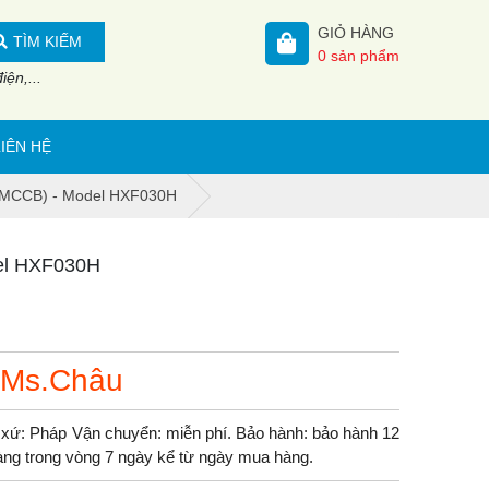
GIỎ HÀNG
TÌM KIẾM
0
sản phẩm
ện,...
LIÊN HỆ
r (MCCB) - Model HXF030H
del HXF030H
 Ms.Châu
xứ: Pháp Vận chuyển: miễn phí. Bảo hành: bảo hành 12
 hàng trong vòng 7 ngày kể từ ngày mua hàng.