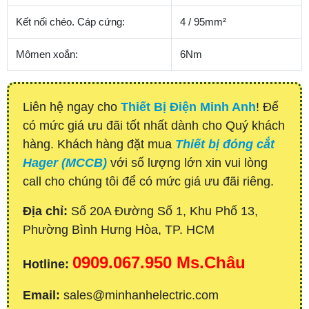
Kết nối chéo.
Cáp cứng:
4 / 95mm²
Mômen xoắn:
6Nm
Liên hệ ngay cho
Thiết Bị Điện Minh Anh
! Để
có mức giá ưu đãi tốt nhất dành cho Quý khách
hàng. Khách hàng đặt mua
Thiết bị đóng cắt
Hager (MCCB)
với số lượng lớn xin vui lòng
call cho chúng tôi để có mức giá ưu đãi riêng.
Địa chỉ:
Số 20A Đường Số 1, Khu Phố 13,
Phường Bình Hưng Hòa, TP. HCM
0909.067.950 Ms.Châu
Hotline:
Email:
sales@minhanhelectric.com