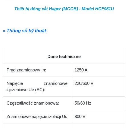
Thiết bị đóng cắt Hager (MCCB) - Model HCF981U
» Thông số kỹ thuật:
Dane techniczne
Prąd znamionowy In:
1250 A
Napięcie znamionowe
220/690 V
łączeniowe Ue (AC):
Częstotliwość znamionowa:
50/60 Hz
Znamionowe napięcie izolacji Ui:
800 V