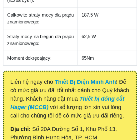
(liczba cykli):
Całkowite straty mocy dla prądu
187,5 W
znamionowego:
Straty mocy na biegun dla prądu
62,5 W
znamionowego:
Moment dokręcający:
65Nm
Liên hệ ngay cho
Thiết Bị Điện Minh Anh
! Để
có mức giá ưu đãi tốt nhất dành cho Quý khách
hàng. Khách hàng đặt mua
Thiết bị đóng cắt
Hager (MCCB)
với số lượng lớn xin vui lòng
call cho chúng tôi để có mức giá ưu đãi riêng.
Địa chỉ:
Số 20A Đường Số 1, Khu Phố 13,
Phường Bình Hưng Hòa, TP. HCM