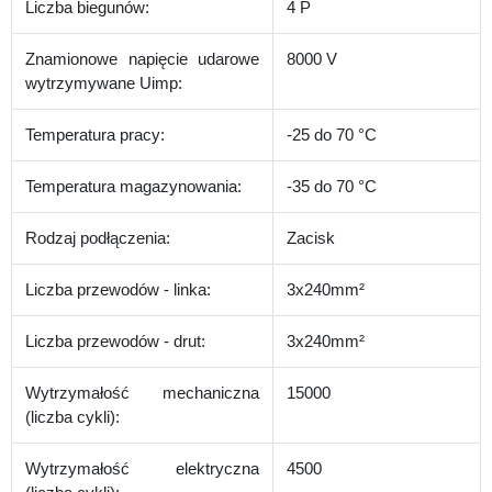
Liczba biegunów:
4 P
Znamionowe napięcie udarowe
8000 V
wytrzymywane Uimp:
Temperatura pracy:
-25 do 70 °C
Temperatura magazynowania:
-35 do 70 °C
Rodzaj podłączenia:
Zacisk
Liczba przewodów - linka:
3x240mm²
Liczba przewodów - drut:
3x240mm²
Wytrzymałość mechaniczna
15000
(liczba cykli):
Wytrzymałość elektryczna
4500