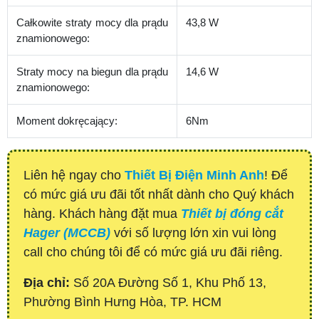
Całkowite straty mocy dla prądu
43,8 W
znamionowego:
Straty mocy na biegun dla prądu
14,6 W
znamionowego:
Moment dokręcający:
6Nm
Liên hệ ngay cho
Thiết Bị Điện Minh Anh
! Để
có mức giá ưu đãi tốt nhất dành cho Quý khách
hàng. Khách hàng đặt mua
Thiết bị đóng cắt
Hager (MCCB)
với số lượng lớn xin vui lòng
call cho chúng tôi để có mức giá ưu đãi riêng.
Địa chỉ:
Số 20A Đường Số 1, Khu Phố 13,
Phường Bình Hưng Hòa, TP. HCM