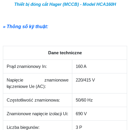
Thiết bị đóng cắt Hager (MCCB) - Model HCA160H
» Thông số kỹ thuật:
Dane techniczne
Prąd znamionowy In:
160 A
Napięcie znamionowe
220/415 V
łączeniowe Ue (AC):
Częstotliwość znamionowa:
50/60 Hz
Znamionowe napięcie izolacji Ui:
690 V
Liczba biegunów:
3 P