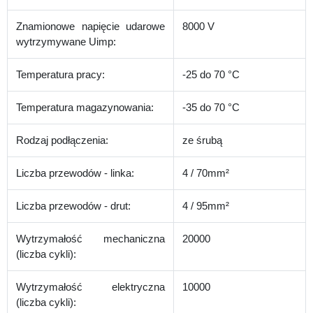
Znamionowe napięcie udarowe
8000 V
wytrzymywane Uimp:
Temperatura pracy:
-25 do 70 °C
Temperatura magazynowania:
-35 do 70 °C
Rodzaj podłączenia:
ze śrubą
Liczba przewodów - linka:
4 / 70mm²
Liczba przewodów - drut:
4 / 95mm²
Wytrzymałość mechaniczna
20000
(liczba cykli):
Wytrzymałość elektryczna
10000
(liczba cykli):