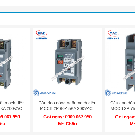
ắt mạch điện
Cầu dao đóng ngắt mạch điện
Cầu dao đón
KA 200VAC -
MCCB 2P 60A 5KA 200VAC -
MCCB 2P 75
SKY
BBW260Y
BB
09.067.950
Gọi ngay: 0909.067.950
Gọi ngay:
âu
Ms.Châu
M