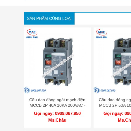
SẢN PHẨM CÙNG LOẠI
Cầu dao đóng ngắt mạch điện
Cầu dao đóng ng
MCCB 2P 40A 10KA 200VAC -
MCCB 2P 50A 10
BBW240SKY
BBW250
Gọi ngay: 0909.067.950
Gọi ngay: 09
Ms.Châu
Ms.Ch