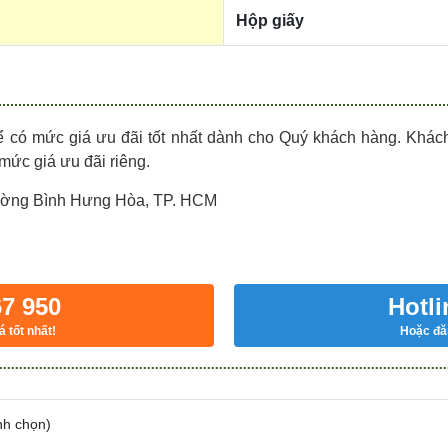
Hộp giấy
ể có mức giá ưu đãi tốt nhất dành cho Quý khách hàng. Khá
 mức giá ưu đãi riêng.
hường Bình Hưng Hòa, TP. HCM
67 950
Hotli
á tốt nhất!
Hoặc đăn
nh chọn
)