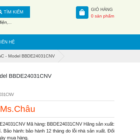
GIỎ HÀNG
TÌM KIẾM
0
sản phẩm
ện,...
LIÊN HỆ
AC - Model BBDE24031CNV
odel BBDE24031CNV
031CNV
 Ms.Châu
E24031CNV Mã hàng: BBDE24031CNV Hãng sản xuất:
 Bảo hành: bảo hành 12 tháng do lỗi nhà sản xuất. Đổi
ngày mua hàng.