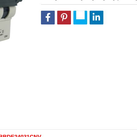
l BBDE24031CNV