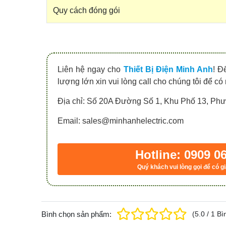
Quy cách đóng gói
Liên hệ ngay cho
Thiết Bị Điện Minh Anh
! Đ
lượng lớn xin vui lòng call cho chúng tôi để có
Địa chỉ: Số 20A Đường Số 1, Khu Phố 13, P
Email: sales@minhanhelectric.com
Hotline: 0909 0
Quý khách vui lòng gọi để có gi
Bình chọn sản phẩm:
(
5.0
/
1
Bì