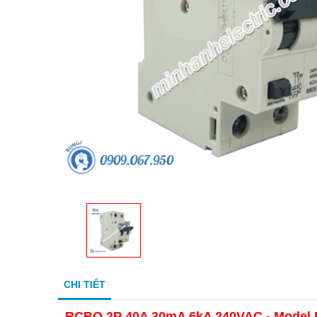
CHI TIẾT
RCBO 2P 40A 30mA 6kA 240VAC - Mode