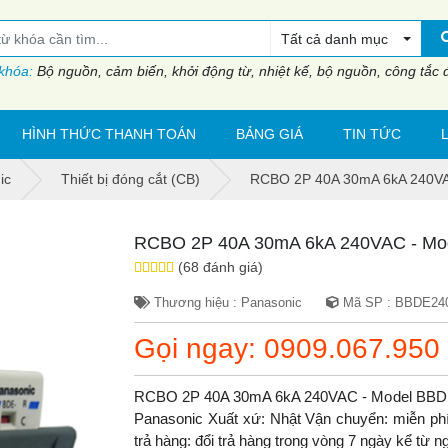
Tất cả danh mục
 khóa:
Bộ nguồn, cảm biến, khởi động từ, nhiệt kế, bộ nguồn, công tắc đi
HÌNH THỨC THANH TOÁN
BẢNG GIÁ
TIN TỨC
ic
Thiết bị đóng cắt (CB)
RCBO 2P 40A 30mA 6kA 240V
RCBO 2P 40A 30mA 6kA 240VAC - M
(68 đánh giá)
Thương hiệu : Panasonic
Mã SP : BBDE24
Gọi ngay: 0909.067.950
RCBO 2P 40A 30mA 6kA 240VAC - Model BBD
Panasonic Xuất xứ: Nhật Vận chuyển: miễn phí.
trả hàng: đổi trả hàng trong vòng 7 ngày kể từ 