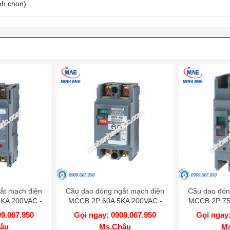
nh chọn
)
ắt mạch điện
Cầu dao đóng ngắt mạch điện
Cầu dao đón
KA 200VAC -
MCCB 2P 60A 5KA 200VAC -
MCCB 2P 75
SKY
BBW260Y
BB
09.067.950
Gọi ngay: 0909.067.950
Gọi ngay:
âu
Ms.Châu
M