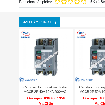
Bình chọn sản phẩm:
(
5.0
/
1
Bì
SẢN PHẨM CÙNG LOẠI
Cầu dao đóng ngắt mạch điện
Cầu dao đóng ng
MCCB 2P 40A 10KA 200VAC -
MCCB 2P 50A 10
BBW240SKY
BBW250
Gọi ngay: 0909.067.950
Gọi ngay: 09
Ms.Châu
Ms.Ch