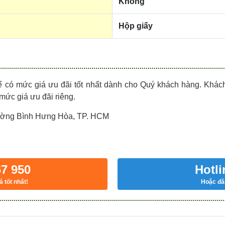
Không
Hộp giấy
ể có mức giá ưu đãi tốt nhất dành cho Quý khách hàng. Khá
 mức giá ưu đãi riêng.
hường Bình Hưng Hòa, TP. HCM
67 950
Hotli
á tốt nhất!
Hoặc đăn