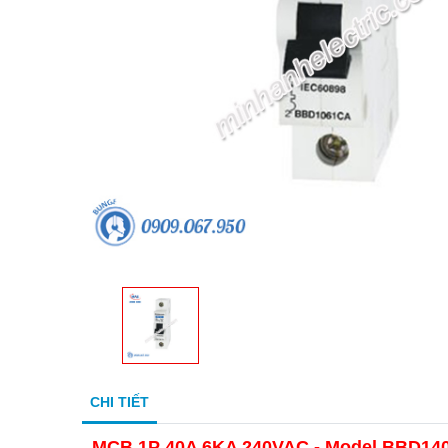
CHI TIẾT
MCB 1P 40A 6KA 240VAC - Model BBD1