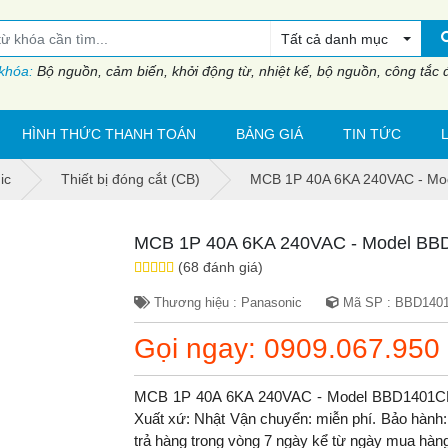
Tất cả danh mục
 khóa:
Bộ nguồn, cảm biến, khởi động từ, nhiệt kế, bộ nguồn, công tắc đi
HÌNH THỨC THANH TOÁN
BẢNG GIÁ
TIN TỨC
ic
Thiết bị đóng cắt (CB)
MCB 1P 40A 6KA 240VAC - M
MCB 1P 40A 6KA 240VAC - Model B
(68 đánh giá)
Thương hiệu : Panasonic
Mã SP : BBD140
Gọi ngay: 0909.067.950
MCB 1P 40A 6KA 240VAC - Model BBD1401CN
Xuất xứ: Nhật Vận chuyển: miễn phí. Bảo hành: b
trả hàng trong vòng 7 ngày kể từ ngày mua hàn