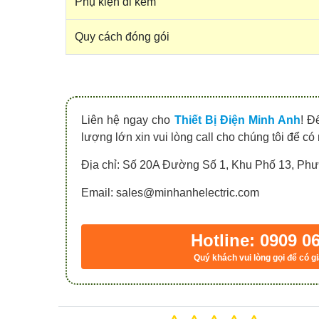
Phụ kiện đi kèm
Quy cách đóng gói
Liên hệ ngay cho
Thiết Bị Điện Minh Anh
! Đ
lượng lớn xin vui lòng call cho chúng tôi để có
Địa chỉ: Số 20A Đường Số 1, Khu Phố 13, P
Email: sales@minhanhelectric.com
Hotline: 0909 0
Quý khách vui lòng gọi để có gi