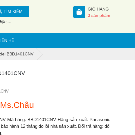
GIỎ HÀNG
TÌM KIẾM
0
sản phẩm
ện,...
LIÊN HỆ
odel BBD1401CNV
BD1401CNV
1CNV
 Ms.Châu
V Mã hàng: BBD1401CNV Hãng sản xuất: Panasonic
ảo hành 12 tháng do lỗi nhà sản xuất. Đổi trả hàng: đổi
g.