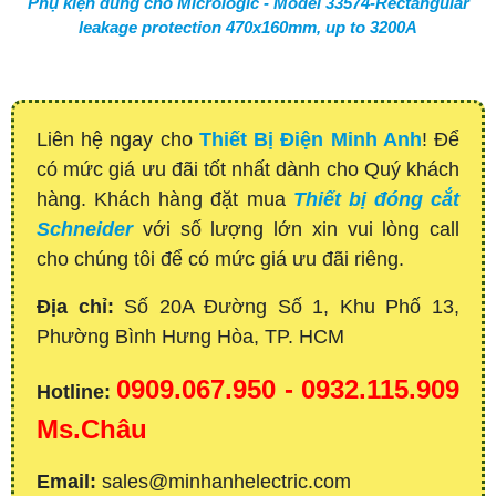
Phụ kiện dùng cho Micrologic - Model 33574-Rectangular
leakage protection 470x160mm, up to 3200A
Liên hệ ngay cho
Thiết Bị Điện Minh Anh
! Để
có mức giá ưu đãi tốt nhất dành cho Quý khách
hàng. Khách hàng đặt mua
Thiết bị đóng cắt
Schneider
với số lượng lớn xin vui lòng call
cho chúng tôi để có mức giá ưu đãi riêng.
Địa chỉ:
Số 20A Đường Số 1, Khu Phố 13,
Phường Bình Hưng Hòa, TP. HCM
0909.067.950 - 0932.115.909
Hotline:
Ms.Châu
Email:
sales@minhanhelectric.com