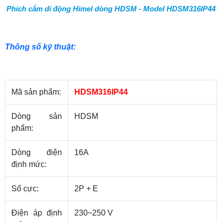
Phích cắm di động Himel dòng HDSM - Model HDSM316IP44
Thông số kỹ thuật:
Mã sản phẩm:
HDSM316IP44
Dòng sản
HDSM
phẩm:
Dòng điện
16A
định mức:
Số cực:
2P + E
Điện áp định
230~250 V