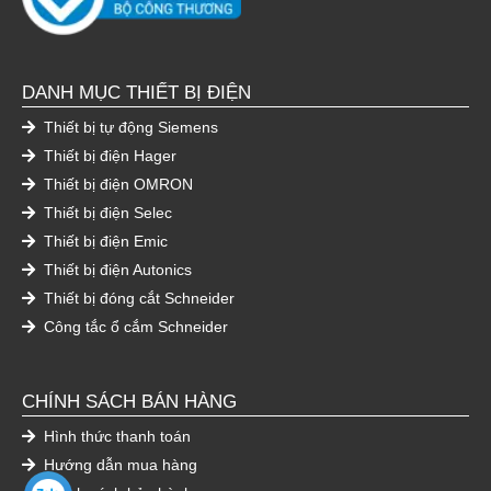
DANH MỤC THIẾT BỊ ĐIỆN
Thiết bị tự động Siemens
Thiết bị điện Hager
Thiết bị điện OMRON
Thiết bị điện Selec
Thiết bị điện Emic
Thiết bị điện Autonics
Thiết bị đóng cắt Schneider
Công tắc ổ cắm Schneider
CHÍNH SÁCH BÁN HÀNG
Hình thức thanh toán
Hướng dẫn mua hàng