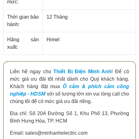
mức:
Thời gian bảo
12 Tháng
hành:
Hãng sản
Himel
xuất:
Liên hệ ngay cho
Thiết Bị Điện Minh Anh
! Để có
mức giá ưu đãi tốt nhất dành cho Quý khách hàng.
Khách hàng đặt mua
Ổ cắm & phích cắm công
nghiệp - HDSM
với số lượng lớn xin vui lòng call cho
chúng tôi để có mức giá ưu đãi riêng.
Địa chỉ: Số 20A Đường Số 1, Khu Phố 13, Phường
Bình Hưng Hòa, TP. HCM
Email: sales@minhanhelectric.com