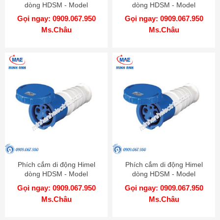
dòng HDSM - Model
dòng HDSM - Model
HDSM4125IP67
HDSM463IP67
Gọi ngay: 0909.067.950
Gọi ngay: 0909.067.950
Ms.Châu
Ms.Châu
Phích cắm di động Himel
Phích cắm di động Himel
dòng HDSM - Model
dòng HDSM - Model
HDSM3125IP67
HDSM363IP67
Gọi ngay: 0909.067.950
Gọi ngay: 0909.067.950
Ms.Châu
Ms.Châu