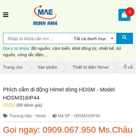
0
Tất cả danh mục
Gợi ý từ khóa:
Bộ nguồn, cảm biến, khởi động từ, nhiệt kế, bộ
nguồn, công tắc điện,...
Trang chủ
Sản phẩm
Thiết bị điện Himel
Ổ cắm
Phích cắm di động Himel dòng HDSM - Model
HDSM316IP44
(68 đánh giá)
Thương hiệu : Himel
Mã SP : HDSM316IP44
Gọi ngay: 0909.067.950 Ms.Châu