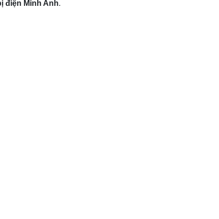
bị điện Minh Anh
.