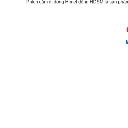
Phích cắm di dộng Himel dòng HDSM là sản phẩm 