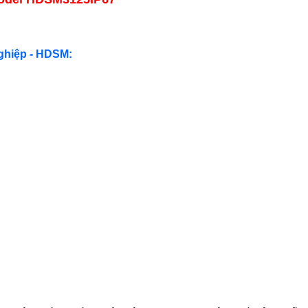
ghiệp - HDSM: