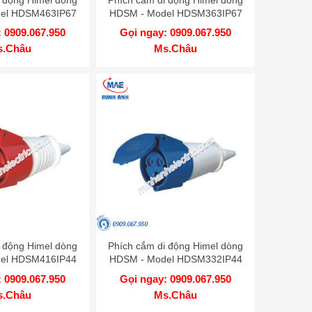
i động Himel dòng
Phích cắm di động Himel dòng
el HDSM463IP67
HDSM - Model HDSM363IP67
 0909.067.950
Gọi ngay: 0909.067.950
s.Châu
Ms.Châu
i động Himel dòng
Phích cắm di động Himel dòng
el HDSM416IP44
HDSM - Model HDSM332IP44
 0909.067.950
Gọi ngay: 0909.067.950
s.Châu
Ms.Châu