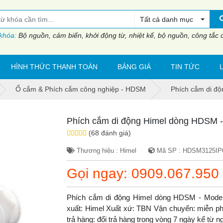
Tất cả danh mục
 khóa:
Bộ nguồn, cảm biến, khởi động từ, nhiệt kế, bộ nguồn, công tắc đi
HÌNH THỨC THANH TOÁN
BẢNG GIÁ
TIN TỨC
Ổ cắm & Phích cắm công nghiệp - HDSM
Phích cắm di đ
Phích cắm di động Himel dòng HDSM
(68 đánh giá)
Thương hiệu : Himel
Mã SP : HDSM3125IP
Gọi ngay: 0909.067.950
Phích cắm di động Himel dòng HDSM - Mod
xuất: Himel Xuất xứ: TBN Vận chuyển: miễn phí
trả hàng: đổi trả hàng trong vòng 7 ngày kể từ 