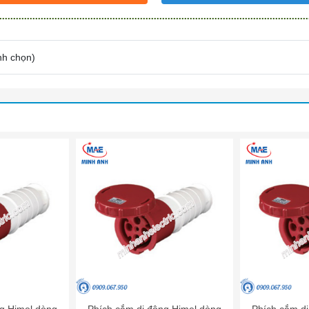
nh chọn
)