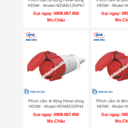
Phích cắm di động Himel dòng
Phích cắm di độn
HDSM - Model HDSM5125IP67
HDSM - Model 
Gọi ngay: 0909.067.950
Gọi ngay: 09
Ms.Châu
Ms.Ch
Phích cắm di động Himel dòng
Phích cắm di độn
HDSM - Model HDSM532IP44
HDSM - Model 
Gọi ngay: 0909.067.950
Gọi ngay: 09
Ms.Châu
Ms.Ch