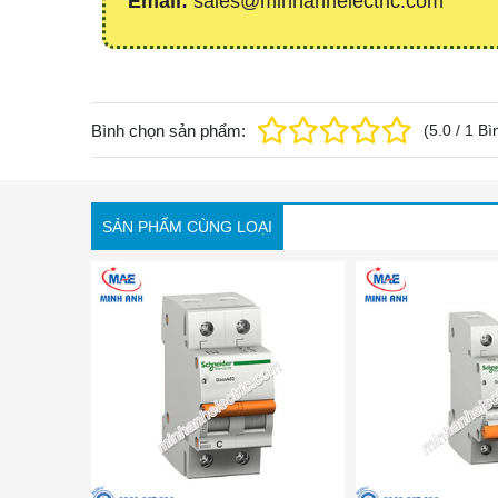
Email:
sales@minhanhelectric.com
Bình chọn sản phẩm:
(
5.0
/
1
Bì
SẢN PHẨM CÙNG LOẠI