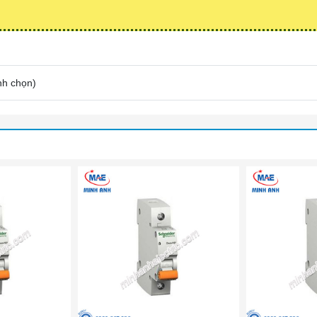
nh chọn
)