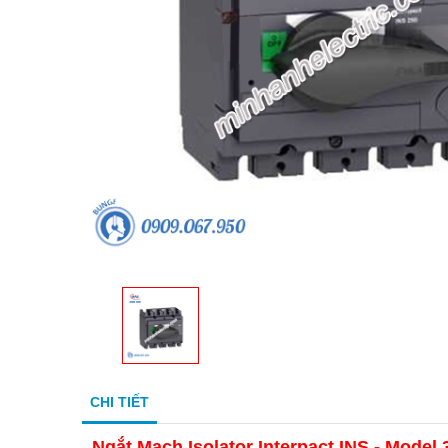
CHI TIẾT
Ngắt Mạch Isolator Interpact INS - Model 