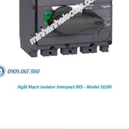
Ngắt Mạch Isolator Interpact INS - Model 31100