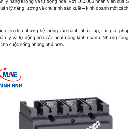
uản lý năng lượng và tự động hóa. Với 160.000 nhân viên của Sc
ản lý năng lượng và chu trình sản xuất – kinh doanh một cách a
c điện đến những hệ thống vận hành phức tạp, các giải phá
uản lý và tự động hóa các hoạt động kinh doanh. Những công n
m cho cuộc sống phong phú hơn.