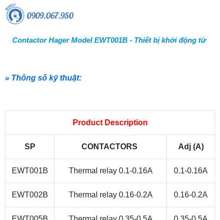
Contactor Hager Model EWT001B - Thiết bị khởi động từ
» Thông số kỹ thuật:
Product Description
SP
CONTACTORS
Adj (A)
EWT001B
Thermal relay 0.1-0.16A
0.1-0.16A
EWT002B
Thermal relay 0.16-0.2A
0.16-0.2A
EWT005B
Thermal relay 0.35-0.5A
0.35-0.5A