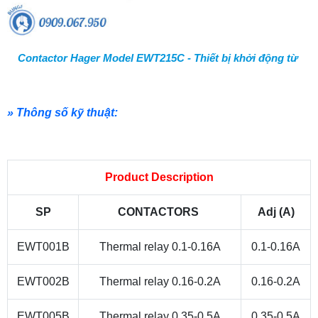
Contactor Hager Model EWT215C - Thiết bị khởi động từ
» Thông số kỹ thuật:
Product Description
SP
CONTACTORS
Adj (A)
EWT001B
Thermal relay 0.1-0.16A
0.1-0.16A
EWT002B
Thermal relay 0.16-0.2A
0.16-0.2A
EWT005B
Thermal relay 0.35-0.5A
0.35-0.5A