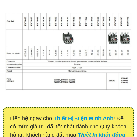
Liên hệ ngay cho
Thiết Bị Điện Minh Anh
! Để
có mức giá ưu đãi tốt nhất dành cho Quý khách
hàng. Khách hàng đặt mua
Thiết bị khởi động