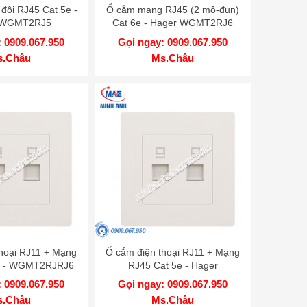
ôi RJ45 Cat 5e -
Ổ cắm mạng RJ45 (2 mô-đun)
 WGMT2RJ5
Cat 6e - Hager WGMT2RJ6
 0909.067.950
Gọi ngay: 0909.067.950
s.Châu
Ms.Châu
hoại RJ11 + Mạng
Ổ cắm điện thoại RJ11 + Mạng
e - WGMT2RJRJ6
RJ45 Cat 5e - Hager
WGMT2RJRJ5
 0909.067.950
Gọi ngay: 0909.067.950
s.Châu
Ms.Châu