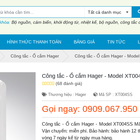
Tất cả danh mục
 khóa:
Bộ nguồn, cảm biến, khởi động từ, nhiệt kế, bộ nguồn, công tắc đi
HÌNH THỨC THANH TOÁN
BẢNG GIÁ
TIN TỨC
Công tắc - Ổ cắm Hager
Công tắc - Ổ cắm Hager - Mode
Công tắc - Ổ cắm Hager - Model XT0
(68 đánh giá)
Thương hiệu : Hager
Mã SP : XT004SS
Gọi ngay: 0909.067.950
Công tắc - Ổ cắm Hager - Model XT004SS Mã
Vận chuyển: miễn phí. Bảo hành: bảo hành 12 thá
vòng 7 ngày kể từ ngày mua hàng.