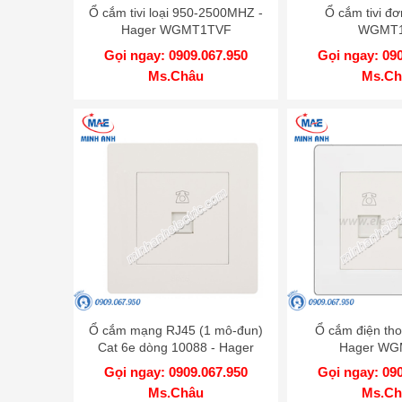
Ổ cắm tivi loại 950-2500MHZ -
Ổ cắm tivi đơ
Hager WGMT1TVF
WGMT
Gọi ngay: 0909.067.950
Gọi ngay: 09
Ms.Châu
Ms.Ch
Ổ cắm mạng RJ45 (1 mô-đun)
Ổ cắm điện tho
Cat 6e dòng 10088 - Hager
Hager WG
WGT1RJ6
Gọi ngay: 0909.067.950
Gọi ngay: 09
Ms.Châu
Ms.Ch