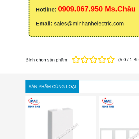
0909.067.950 Ms.Châu
Hotline:
Email:
sales@minhanhelectric.com
Bình chọn sản phẩm:
(
5.0
/
1
Bì
SẢN PHẨM CÙNG LOẠI