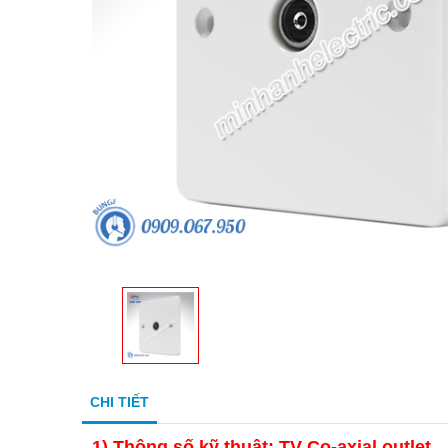
CHI TIẾT
1)
Thông số kỹ thuật: TV Co-axial outlet