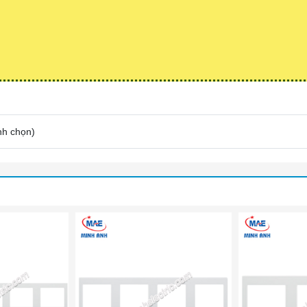
nh chọn
)