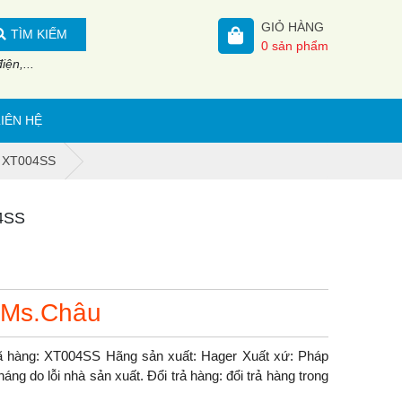
GIỎ HÀNG
TÌM KIẾM
0
sản phẩm
ện,...
LIÊN HỆ
l XT004SS
04SS
 Ms.Châu
 hàng: XT004SS Hãng sản xuất: Hager Xuất xứ: Pháp
ng do lỗi nhà sản xuất. Đổi trả hàng: đổi trả hàng trong