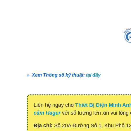
» Xem Thông số kỹ thuật:
tại đây
Liên hệ ngay cho
Thiết Bị Điện Minh An
cắm Hager
với số lượng lớn xin vui lòng 
Địa chỉ:
Số 20A Đường Số 1, Khu Phố 1