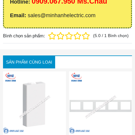
0909.067.950 Ms.Châu
Hotline:
Email:
sales@minhanhelectric.com
Bình chọn sản phẩm:
(
5.0
/
1
Bình chọn
)
SẢN PHẨM CÙNG LOẠI