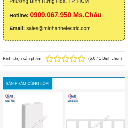
Phường Bình Hưng Hòa, TP. HCM
0909.067.950 Ms.Châu
Hotline:
Email:
sales@minhanhelectric.com
Bình chọn sản phẩm:
(
5.0
/
1
Bình chọn
)
SẢN PHẨM CÙNG LOẠI