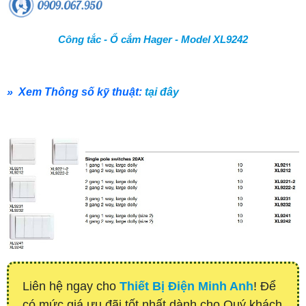
Công tắc - Ổ cắm Hager - Model XL9242
» Xem Thông số kỹ thuật:
tại đây
Liên hệ ngay cho
Thiết Bị Điện Minh Anh
! Để
có mức giá ưu đãi tốt nhất dành cho Quý khách