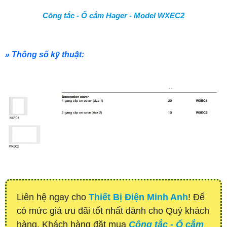
Công tắc - Ổ cắm Hager - Model WXEC2
» Thông số kỹ thuật:
Liên hệ ngay cho
Thiết Bị Điện Minh Anh
! Để
có mức giá ưu đãi tốt nhất dành cho Quý khách
hàng. Khách hàng đặt mua
Công tắc - Ổ cắm