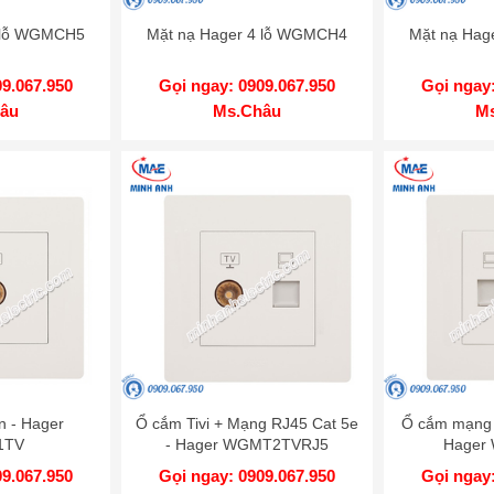
5 lỗ WGMCH5
Mặt nạ Hager 4 lỗ WGMCH4
Mặt nạ Hag
09.067.950
Gọi ngay: 0909.067.950
Gọi ngay:
âu
Ms.Châu
M
n - Hager
Ổ cắm Tivi + Mạng RJ45 Cat 5e
Ổ cắm mạng đ
1TV
- Hager WGMT2TVRJ5
Hager
09.067.950
Gọi ngay: 0909.067.950
Gọi ngay: