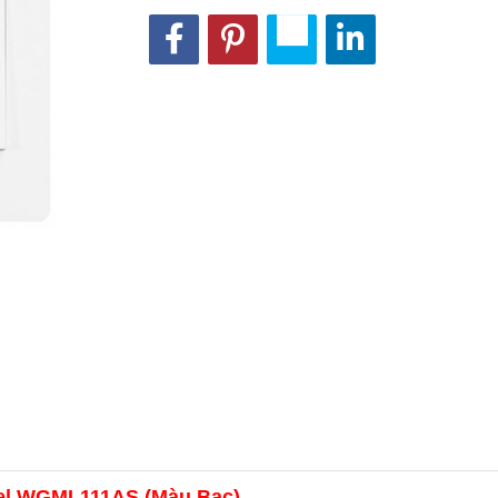
del WGML111AS (Màu Bạc)