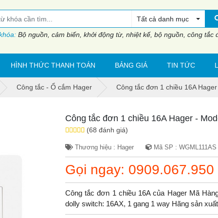
Tất cả danh mục
 khóa:
Bộ nguồn, cảm biến, khởi động từ, nhiệt kế, bộ nguồn, công tắc đi
HÌNH THỨC THANH TOÁN
BẢNG GIÁ
TIN TỨC
Công tắc - Ổ cắm Hager
Công tắc đơn 1 chiều 16A Hag
Công tắc đơn 1 chiều 16A Hager - M
(68 đánh giá)
Thương hiệu : Hager
Mã SP : WGML111AS
Gọi ngay: 0909.067.950
Công tắc đơn 1 chiều 16A của Hager Mã Hà
dolly switch: 16AX, 1 gang 1 way Hãng sản xuấ