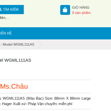
GIỎ HÀNG
TÌM KIẾM
0
sản phẩm
ện,...
LIÊN HỆ
er - Model WGML111AS
odel WGML111AS
 Ms.Châu
ng: WGML111AS (Màu Bạc) Size: 88mm X 88mm Large
t: Hager Xuất xứ: Pháp Vận chuyển: miễn phí