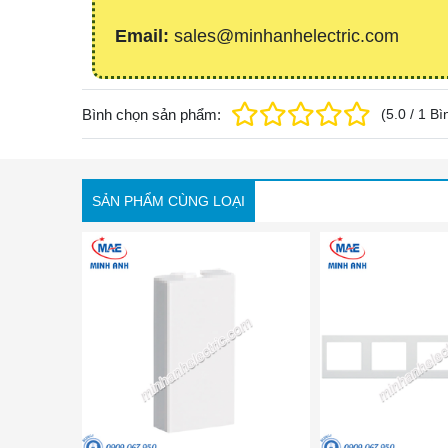
Email:
sales@minhanhelectric.com
Bình chọn sản phẩm:
(
5.0
/
1
Bì
SẢN PHẨM CÙNG LOẠI