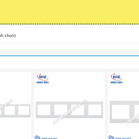
nh chọn
)