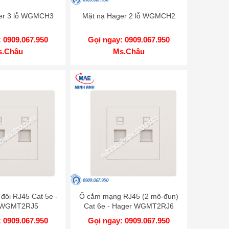
er 3 lỗ WGMCH3
Mặt nạ Hager 2 lỗ WGMCH2
 0909.067.950
Gọi ngay: 0909.067.950
s.Châu
Ms.Châu
ôi RJ45 Cat 5e -
Ổ cắm mạng RJ45 (2 mô-đun)
 WGMT2RJ5
Cat 6e - Hager WGMT2RJ6
 0909.067.950
Gọi ngay: 0909.067.950