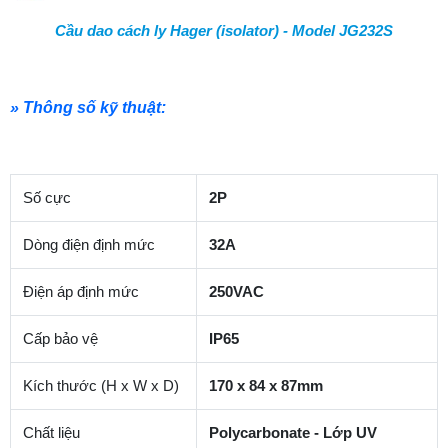
Cầu dao cách ly Hager (isolator) - Model JG232S
» Thông số kỹ thuật:
Số cực
2P
Dòng điện định mức
32A
Điện áp định mức
250VAC
Cấp bảo vệ
IP65
Kích thước (H x W x D)
170 x 84 x 87mm
Chất liệu
Polycarbonate - Lớp UV