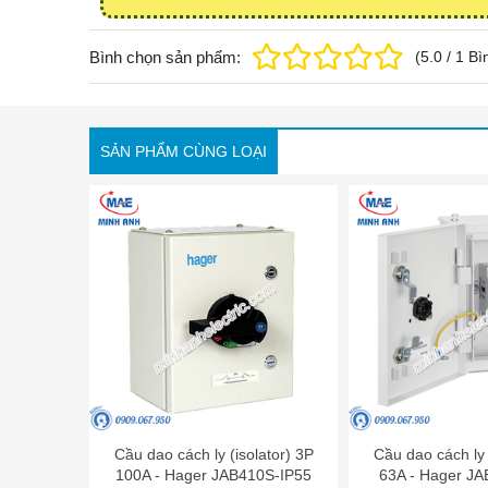
Bình chọn sản phẩm:
(
5.0
/
1
Bì
SẢN PHẨM CÙNG LOẠI
Cầu dao cách ly (isolator) 3P
Cầu dao cách ly 
100A - Hager JAB410S-IP55
63A - Hager J