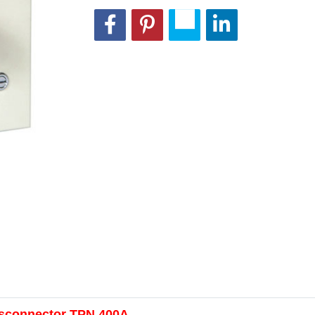
isconnector TPN 400A