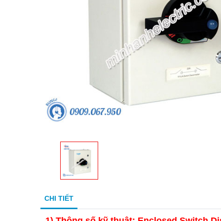
CHI TIẾT
1)
Thông số kỹ thuật: Enclosed Switch D