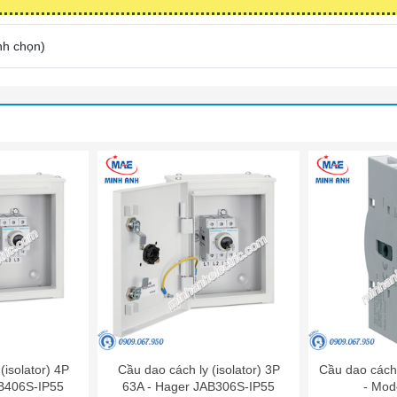
nh chọn
)
(isolator) 4P
Cầu dao cách ly (isolator) 3P
Cầu dao cách 
AB406S-IP55
63A - Hager JAB306S-IP55
- Mod