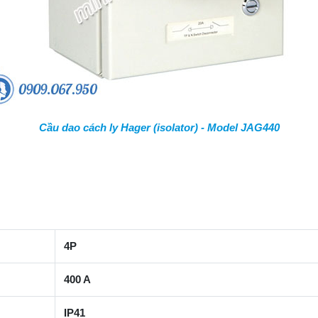
Cầu dao cách ly Hager (isolator) - Model JAG440
4P
400 A
IP41