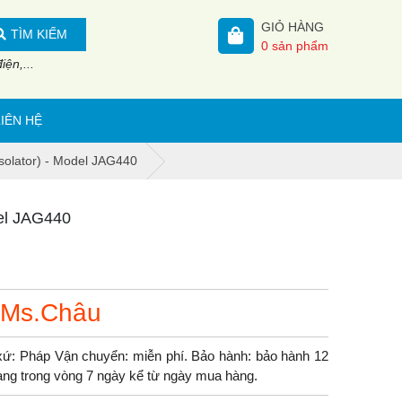
GIỎ HÀNG
TÌM KIẾM
0
sản phẩm
ện,...
LIÊN HỆ
isolator) - Model JAG440
del JAG440
 Ms.Châu
ứ: Pháp Vận chuyển: miễn phí. Bảo hành: bảo hành 12
 hàng trong vòng 7 ngày kể từ ngày mua hàng.