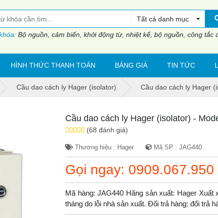
Tất cả danh mục
 khóa:
Bộ nguồn, cảm biến, khởi động từ, nhiệt kế, bộ nguồn, công tắc đi
HÌNH THỨC THANH TOÁN
BẢNG GIÁ
TIN TỨC
Cầu dao cách ly Hager (isolator)
Cầu dao cách ly Hager (
Cầu dao cách ly Hager (isolator) - Mo
(68 đánh giá)
Thương hiệu : Hager
Mã SP : JAG440
Gọi ngay: 0909.067.950
Mã hàng: JAG440 Hãng sản xuất: Hager Xuất x
tháng do lỗi nhà sản xuất. Đổi trả hàng: đổi trả