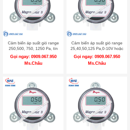
Cảm biến áp suất gió range
Cảm biến áp suất gió range
250,500, 750, 1250 Pa, tín
25,40,50,125 Pa,0-10V hoặc
hiệu 0-10V hoặc 4-20mA -
4-20mA có màn hình LCD -
Gọi ngay: 0909.067.950
Gọi ngay: 0909.067.950
Model MS2 W102
Model MS2-W111-LCD
Ms.Châu
Ms.Châu