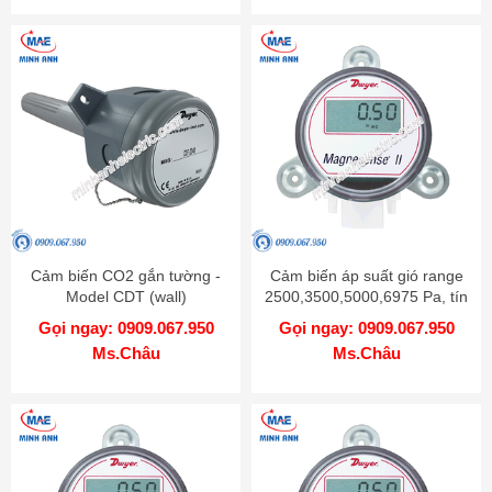
Cảm biến CO2 gắn tường -
Cảm biến áp suất gió range
Model CDT (wall)
2500,3500,5000,6975 Pa, tín
hiệu 0-10V hoặc 4-20mA -
Gọi ngay: 0909.067.950
Gọi ngay: 0909.067.950
Model MS2 W103
Ms.Châu
Ms.Châu