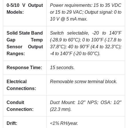
0-5/10 V Output
Power requirements: 15 to 35 VDC
Models:
or 15 to 29 VAC; Output signal: 0 to
10 V @ 5 mA max.
Solid State Band
Switch selectable, -20 to 140°F
Gap Temp
(-28.9 to 60°C); 0 to 100°F (-17.8 to
Sensor Output
37.8°C); 40 to 90°F (4.4 to 32.3°C);
Ranges:
-4 to 140°F (-20 to 60°C).
Response Time:
15 seconds.
Electrical
Removable screw terminal block.
Connections:
Conduit
Duct Mount: 1/2″ NPS; OSA: 1/2″
Connection:
(22.3 mm).
Drift:
<1% RH/year.