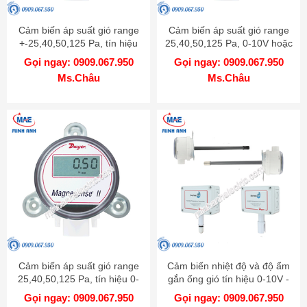
Cảm biến áp suất gió range
Cảm biến áp suất gió range
+-25,40,50,125 Pa, tín hiệu
25,40,50,125 Pa, 0-10V hoặc
0-10V hoặc 4-20mA - Model
4-20mA có màn hình LCD -
Gọi ngay: 0909.067.950
Gọi ngay: 0909.067.950
MS2-W111
Model MS2-W101-LCD
Ms.Châu
Ms.Châu
Cảm biến áp suất gió range
Cảm biến nhiệt độ và độ ẩm
25,40,50,125 Pa, tín hiệu 0-
gắn ống gió tín hiệu 0-10V -
10V hoặc 4-20mA - Model
Model RHP-3D22
Gọi ngay: 0909.067.950
Gọi ngay: 0909.067.950
MS2-W101