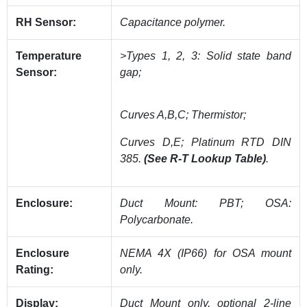
RH Sensor:
Capacitance polymer.
Temperature
>Types 1, 2, 3: Solid state band
Sensor:
gap;
Curves A,B,C; Thermistor;
Curves D,E; Platinum RTD DIN
385.
(See R-T Lookup Table)
.
Enclosure:
Duct Mount: PBT; OSA:
Polycarbonate.
Enclosure
NEMA 4X (IP66) for OSA mount
Rating:
only.
Display:
Duct Mount only, optional 2-line