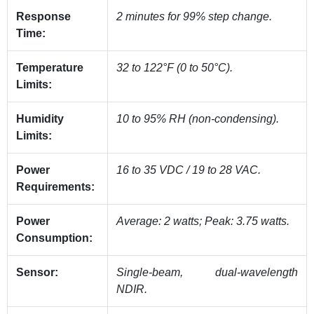
Response
2 minutes for 99% step change.
Time:
Temperature
32 to 122°F (0 to 50°C).
Limits:
Humidity
10 to 95% RH (non-condensing).
Limits:
Power
16 to 35 VDC / 19 to 28 VAC.
Requirements:
Power
Average: 2 watts; Peak: 3.75 watts.
Consumption:
Sensor:
Single-beam, dual-wavelength
NDIR.