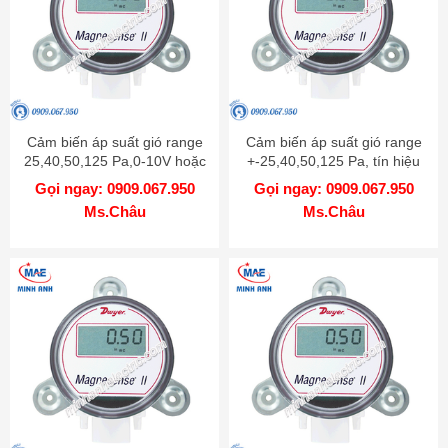
Cảm biến áp suất gió range
Cảm biến áp suất gió range
25,40,50,125 Pa,0-10V hoặc
+-25,40,50,125 Pa, tín hiệu
4-20mA có màn hình LCD -
0-10V hoặc 4-20mA - Model
Gọi ngay: 0909.067.950
Gọi ngay: 0909.067.950
Model MS2-W111-LCD
MS2-W111
Ms.Châu
Ms.Châu