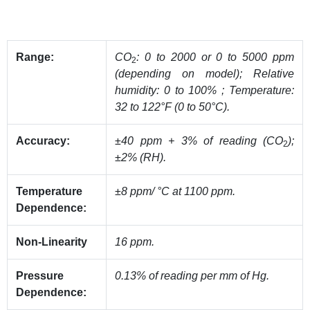
Range:
CO
: 0 to 2000 or 0 to 5000 ppm
2
(depending on model); Relative
humidity: 0 to 100% ; Temperature:
32 to 122°F (0 to 50°C).
Accuracy:
±40 ppm + 3% of reading (CO
);
2
±2% (RH).
Temperature
±8 ppm/ °C at 1100 ppm.
Dependence:
Non-Linearity
16 ppm.
Pressure
0.13% of reading per mm of Hg.
Dependence: