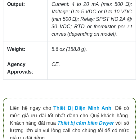
Output:
Current: 4 to 20 mA (max 500 Ω);
Voltage: 0 to 5 VDC or 0 to 10 VDC
(min 500 Ω); Relay: SPST NO 2A @
30 VDC; RTD or thermistor per r-t
curves (depending on model).
Weight:
5.6 oz (158.8 g).
Agency
CE.
Approvals:
Liên hệ ngay cho
Thiết Bị Điện Minh Anh
! Để có
mức giá ưu đãi tốt nhất dành cho Quý khách hàng.
Khách hàng đặt mua
Thiết bị cảm biến Dwyer
với số
lượng lớn xin vui lòng call cho chúng tôi để có mức
giá ưu đãi riêng.