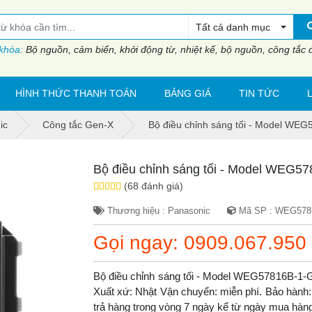
Tất cả danh mục
 khóa:
Bộ nguồn, cảm biến, khởi động từ, nhiệt kế, bộ nguồn, công tắc đi
HÌNH THỨC THANH TOÁN
BẢNG GIÁ
TIN TỨC
ic
Công tắc Gen-X
Bộ điều chỉnh sáng tối - Model WE
Bộ điều chỉnh sáng tối - Model WEG5
(68 đánh giá)
Thương hiệu : Panasonic
Mã SP : WEG578
Gọi ngay: 0909.067.950
Bộ điều chỉnh sáng tối - Model WEG57816B-1
Xuất xứ: Nhật Vận chuyển: miễn phí. Bảo hành: b
trả hàng trong vòng 7 ngày kể từ ngày mua hàn