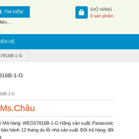
GIỎ HÀNG
TÌM KIẾM
0
sản phẩm
ện,...
LIÊN HỆ
G57816B-1-G
7816B-1-G
16B-1-G
 Ms.Châu
-G Mã hàng: WEG57816B-1-G Hãng sản xuất: Panasonic
ảo hành 12 tháng do lỗi nhà sản xuất. Đổi trả hàng: đổi
g.