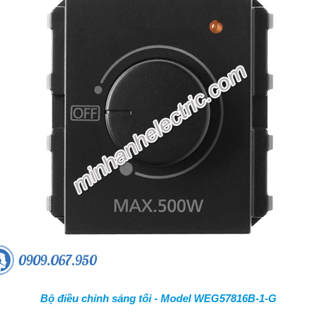
Bộ điều chỉnh sáng tối - Model WEG57816B-1-G