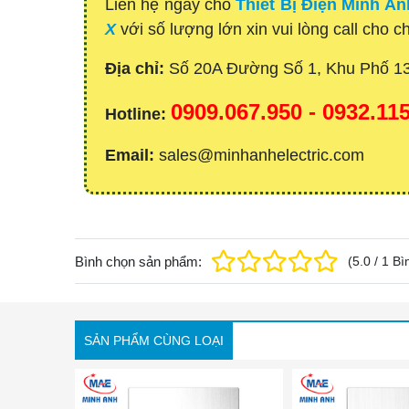
Liên hệ ngay cho
Thiết Bị Điện Minh An
X
với số lượng lớn xin vui lòng call cho c
Địa chỉ:
Số 20A Đường Số 1, Khu Phố 1
0909.067.950 - 0932.1
Hotline:
Email:
sales@minhanhelectric.com
Bình chọn sản phẩm:
(
5.0
/
1
Bì
SẢN PHẨM CÙNG LOẠI