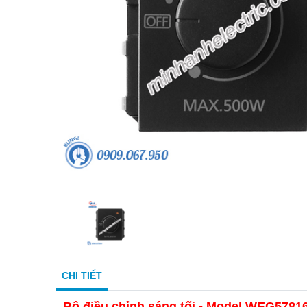
CHI TIẾT
Bộ điều chỉnh sáng tối - Model WEG5781