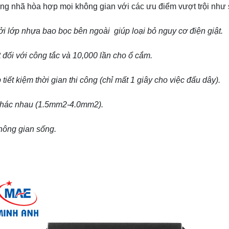
rang nhã hòa hợp mọi không gian với các ưu điểm vượt trội như 
ởi lớp nhựa bao bọc bên ngoài giúp loại bỏ nguy cơ điện giật.
t đối với công tắc và 10,000 lần cho ổ cắm.
iết kiệm thời gian thi công (chỉ mất 1 giây cho việc đấu dây).
 khác nhau (1.5mm2-4.0mm2).
hông gian sống.