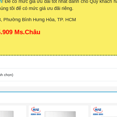
h
! Để có mức giá ưu đãi tốt nhất dành cho Quý khách
húng tôi để có mức giá ưu đãi riêng.
3, Phường Bình Hưng Hòa, TP. HCM
15.909 Ms.Châu
nh chọn
)