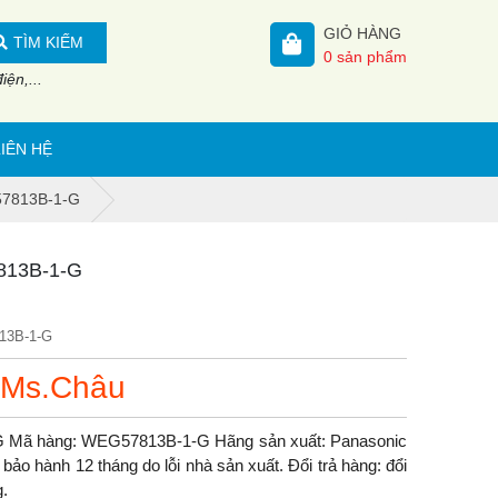
GIỎ HÀNG
TÌM KIẾM
0
sản phẩm
ện,...
LIÊN HỆ
G57813B-1-G
7813B-1-G
13B-1-G
 Ms.Châu
-G Mã hàng: WEG57813B-1-G Hãng sản xuất: Panasonic
ảo hành 12 tháng do lỗi nhà sản xuất. Đổi trả hàng: đổi
g.