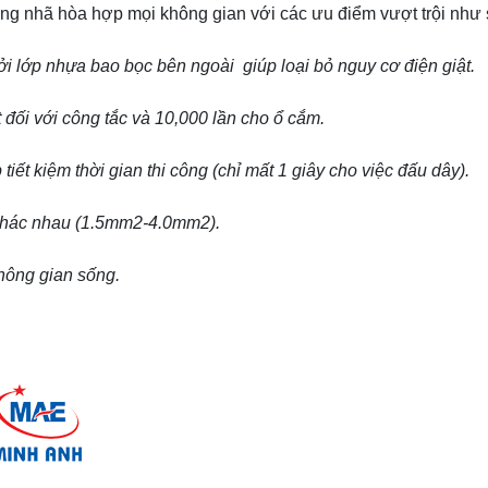
rang nhã hòa hợp mọi không gian với các ưu điểm vượt trội như 
ởi lớp nhựa bao bọc bên ngoài giúp loại bỏ nguy cơ điện giật.
t đối với công tắc và 10,000 lần cho ổ cắm.
iết kiệm thời gian thi công (chỉ mất 1 giây cho việc đấu dây).
 khác nhau (1.5mm2-4.0mm2).
hông gian sống.