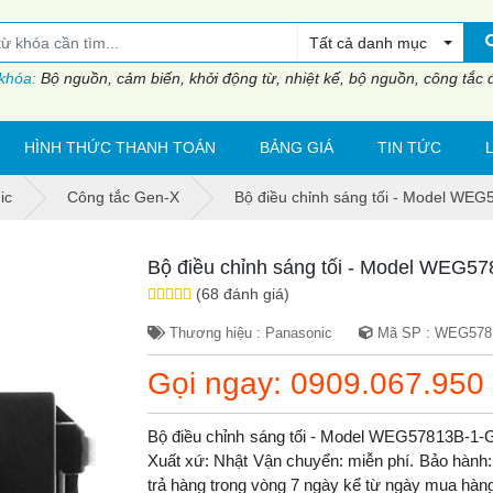
Tất cả danh mục
 khóa:
Bộ nguồn, cảm biến, khởi động từ, nhiệt kế, bộ nguồn, công tắc đi
HÌNH THỨC THANH TOÁN
BẢNG GIÁ
TIN TỨC
ic
Công tắc Gen-X
Bộ điều chỉnh sáng tối - Model WE
Bộ điều chỉnh sáng tối - Model WEG5
(68 đánh giá)
Thương hiệu : Panasonic
Mã SP : WEG578
Gọi ngay: 0909.067.950
Bộ điều chỉnh sáng tối - Model WEG57813B-1
Xuất xứ: Nhật Vận chuyển: miễn phí. Bảo hành: b
trả hàng trong vòng 7 ngày kể từ ngày mua hàn