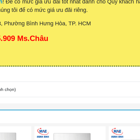
h
! Để có mức giá ưu đãi tốt nhất dành cho Quý khách
húng tôi để có mức giá ưu đãi riêng.
3, Phường Bình Hưng Hòa, TP. HCM
15.909 Ms.Châu
nh chọn
)