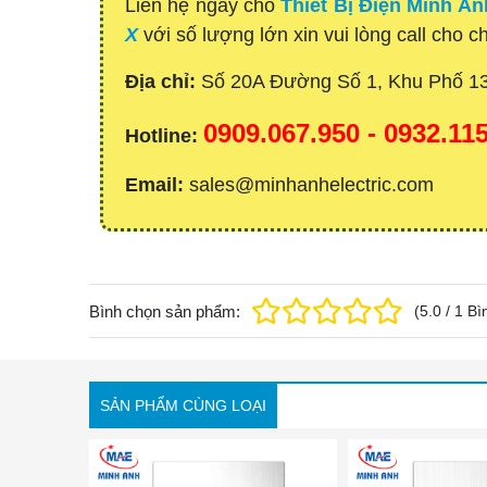
Liên hệ ngay cho
Thiết Bị Điện Minh An
X
với số lượng lớn xin vui lòng call cho c
Địa chỉ:
Số 20A Đường Số 1, Khu Phố 1
0909.067.950 - 0932.1
Hotline:
Email:
sales@minhanhelectric.com
Bình chọn sản phẩm:
(
5.0
/
1
Bì
SẢN PHẨM CÙNG LOẠI