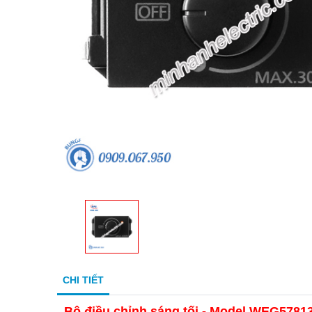
CHI TIẾT
Bộ điều chỉnh sáng tối - Model WEG5781