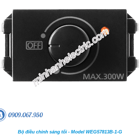
Bộ điều chỉnh sáng tối - Model WEG57813B-1-G