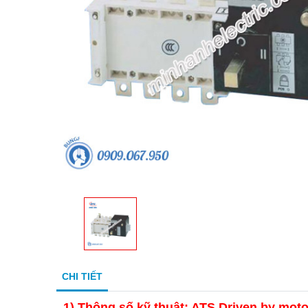
CHI TIẾT
1)
Thông số kỹ thuật: ATS Driven by motor