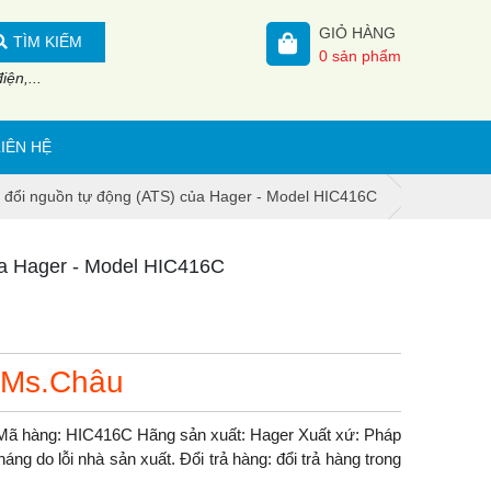
GIỎ HÀNG
TÌM KIẾM
0
sản phẩm
ện,...
LIÊN HỆ
 đổi nguồn tự động (ATS) của Hager - Model HIC416C
ủa Hager - Model HIC416C
 Ms.Châu
 Mã hàng: HIC416C Hãng sản xuất: Hager Xuất xứ: Pháp
ng do lỗi nhà sản xuất. Đổi trả hàng: đổi trả hàng trong