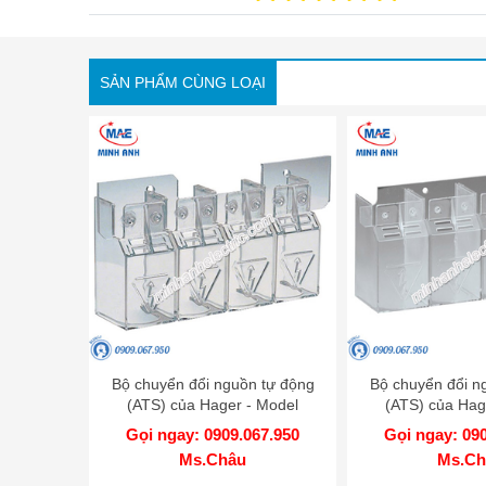
SẢN PHẨM CÙNG LOẠI
Bộ chuyển đổi nguồn tự động
Bộ chuyển đổi n
(ATS) của Hager - Model
(ATS) của Hag
HZC206
HZC2
Gọi ngay: 0909.067.950
Gọi ngay: 09
Ms.Châu
Ms.Ch