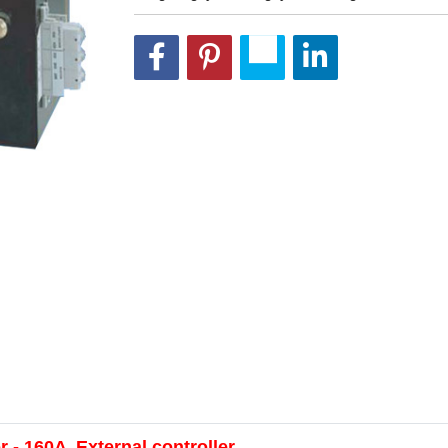
 - 160A ,External controller