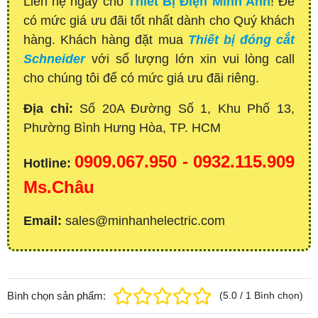
Liên hệ ngay cho
Thiết Bị Điện Minh Anh
! Để
có mức giá ưu đãi tốt nhất dành cho Quý khách
hàng. Khách hàng đặt mua
Thiết bị đóng cắt
Schneider
với số lượng lớn xin vui lòng call
cho chúng tôi để có mức giá ưu đãi riêng.
Địa chỉ:
Số 20A Đường Số 1, Khu Phố 13,
Phường Bình Hưng Hòa, TP. HCM
0909.067.950 - 0932.115.909
Hotline:
Ms.Châu
Email:
sales@minhanhelectric.com
Bình chọn sản phẩm:
(
5.0
/
1
Bình chọn
)