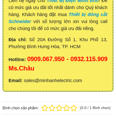
Liên hệ ngay cho
Thiết Bị Điện Minh Anh
! Để
có mức giá ưu đãi tốt nhất dành cho Quý khách
hàng. Khách hàng đặt mua
Thiết bị đóng cắt
Schneider
với số lượng lớn xin vui lòng call
cho chúng tôi để có mức giá ưu đãi riêng.
Địa chỉ:
Số 20A Đường Số 1, Khu Phố 13,
Phường Bình Hưng Hòa, TP. HCM
0909.067.950 - 0932.115.909
Hotline:
Ms.Châu
Email:
sales@minhanhelectric.com
Bình chọn sản phẩm:
(
5.0
/
1
Bình chọn
)