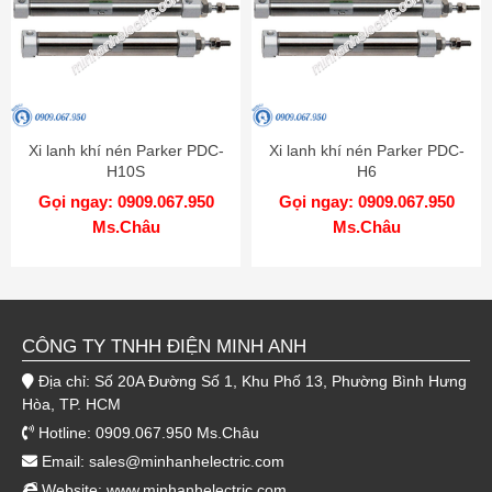
Xi lanh khí nén Parker PDC-
Xi lanh khí nén Parker PDC-
H10S
H6
Gọi ngay: 0909.067.950
Gọi ngay: 0909.067.950
Ms.Châu
Ms.Châu
CÔNG TY TNHH ĐIỆN MINH ANH
Địa chỉ: Số 20A Đường Số 1, Khu Phố 13, Phường Bình Hưng
Hòa, TP. HCM
Hotline: 0909.067.950 Ms.Châu
Email:
sales@minhanhelectric.com
Website:
www.minhanhelectric.com