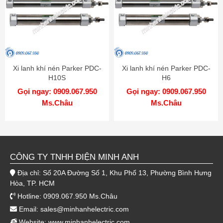
Xi lanh khí nén Parker PDC-
Xi lanh khí nén Parker PDC-
H10S
H6
Gọi ngay: 0909.067.950
Gọi ngay: 0909.067.950
Ms.Châu
Ms.Châu
CÔNG TY TNHH ĐIỆN MINH ANH
Địa chỉ: Số 20A Đường Số 1, Khu Phố 13, Phường Bình Hưng
Hòa, TP. HCM
Hotline: 0909.067.950 Ms.Châu
Email:
sales@minhanhelectric.com
Website:
www.minhanhelectric.com