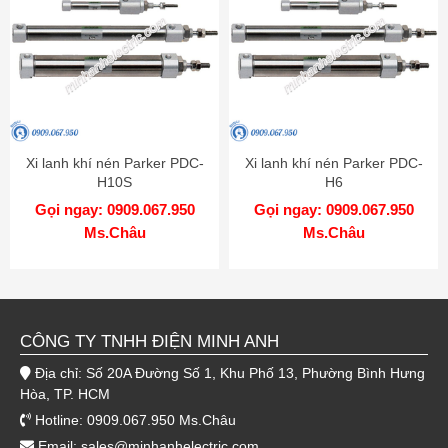
Xi lanh khí nén Parker PDC-
Xi lanh khí nén Parker PDC-
H10S
H6
Gọi ngay: 0909.067.950
Gọi ngay: 0909.067.950
Ms.Châu
Ms.Châu
CÔNG TY TNHH ĐIỆN MINH ANH
Địa chỉ: Số 20A Đường Số 1, Khu Phố 13, Phường Bình Hưng
Hòa, TP. HCM
Hotline: 0909.067.950 Ms.Châu
Email:
sales@minhanhelectric.com