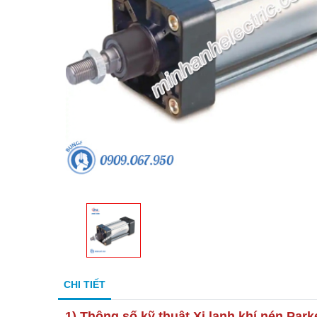
CHI TIẾT
1) Thông số kỹ thuật
Xi lanh khí nén Par