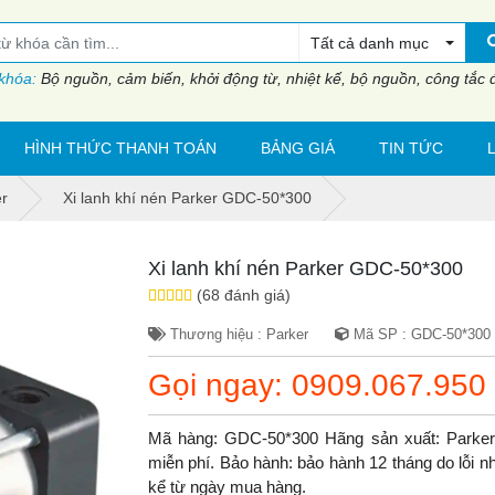
Tất cả danh mục
 khóa:
Bộ nguồn, cảm biến, khởi động từ, nhiệt kế, bộ nguồn, công tắc đi
HÌNH THỨC THANH TOÁN
BẢNG GIÁ
TIN TỨC
er
Xi lanh khí nén Parker GDC-50*300
Xi lanh khí nén Parker GDC-50*300
(68 đánh giá)
Thương hiệu : Parker
Mã SP : GDC-50*300
Gọi ngay: 0909.067.950
Mã hàng: GDC-50*300 Hãng sản xuất: Parker
miễn phí. Bảo hành: bảo hành 12 tháng do lỗi nh
kể từ ngày mua hàng.