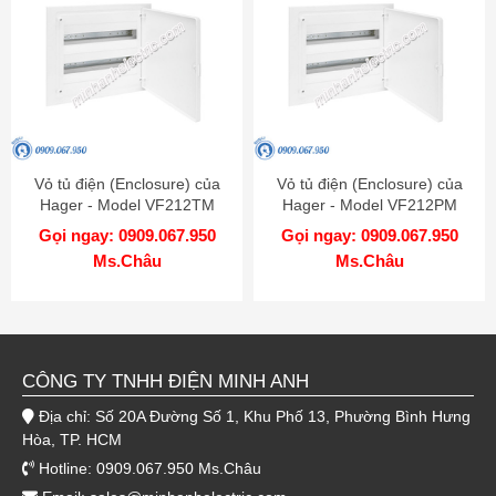
Vỏ tủ điện (Enclosure) của
Vỏ tủ điện (Enclosure) của
Hager - Model VF212TM
Hager - Model VF212PM
Gọi ngay: 0909.067.950
Gọi ngay: 0909.067.950
Ms.Châu
Ms.Châu
CÔNG TY TNHH ĐIỆN MINH ANH
Địa chỉ: Số 20A Đường Số 1, Khu Phố 13, Phường Bình Hưng
Hòa, TP. HCM
Hotline: 0909.067.950 Ms.Châu