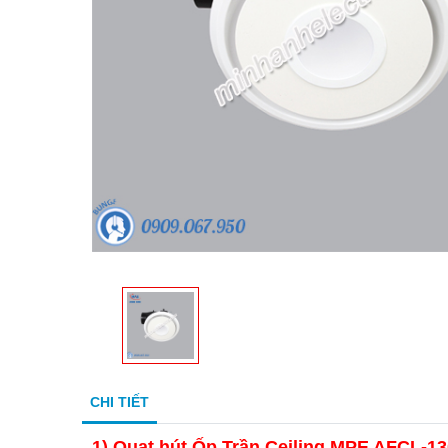
CHI TIẾT
1) Quạt hút Ốp Trần Ceiling MPE AFCL-1