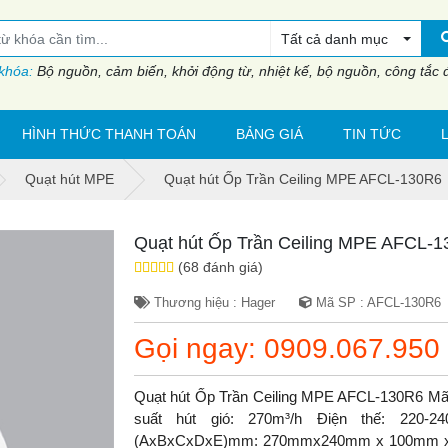
Tất cả danh mục
 khóa:
Bộ nguồn, cảm biến, khởi động từ, nhiệt kế, bộ nguồn, công tắc đi
HÌNH THỨC THANH TOÁN
BẢNG GIÁ
TIN TỨC
Quạt hút MPE
Quạt hút Ốp Trần Ceiling MPE AFCL-130R6
Quạt hút Ốp Trần Ceiling MPE AFCL-
(68 đánh giá)
Thương hiệu : Hager
Mã SP : AFCL-130R6
Gọi ngay: 0909.067.950
Quạt hút Ốp Trần Ceiling MPE AFCL-130R6 Mã
suất hút gió: 270m³/h Điện thế: 220-
(AxBxCxDxE)mm: 270mmx240mm x 100mm x 1