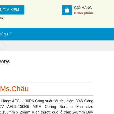
GIỎ HÀNG
TÌM KIẾM
0
sản phẩm
ện,...
LIÊN HỆ
130R6
 Ms.Châu
 Hàng: AFCL-130R6 Công suất tiêu thụ điện: 30W Công
240V AFCL-130R6 MPE Ceiling Surface Fan size
95mm x 26mm Kích thước đục lỗ trần: 240mm Dây