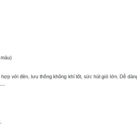
3 màu)
ch hợp với đèn, lưu thông không khí tốt, sức hút gió lớn. Dễ d
...
.