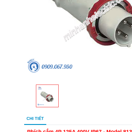
CHI TIẾT
Phích cắm 4P 125A 400V IP67 - Model 81