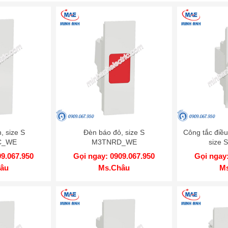
, size S
Đèn báo đỏ, size S
Công tắc điều
C_WE
M3TNRD_WE
size 
M3T1
09.067.950
Gọi ngay: 0909.067.950
Gọi ngay:
âu
Ms.Châu
M