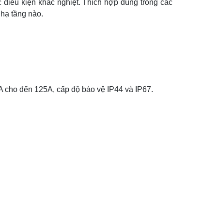
c điều kiện khắc nghiệt. Thích hợp dùng trong các
 hạ tầng nào.
3A cho đến 125A, cấp độ bảo vệ IP44 và IP67.