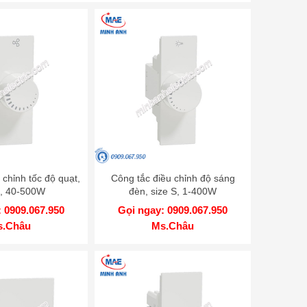
 chỉnh tốc độ quạt,
Công tắc điều chỉnh độ sáng
S, 40-500W
đèn, size S, 1-400W
V400FM_WE
M3T1V400DM_WE
 0909.067.950
Gọi ngay: 0909.067.950
s.Châu
Ms.Châu