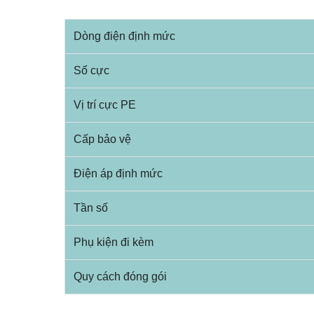
Dòng điện định mức
Số cực
Vị trí cực PE
Cấp bảo vệ
Điện áp định mức
Tần số
Phụ kiện đi kèm
Quy cách đóng gói