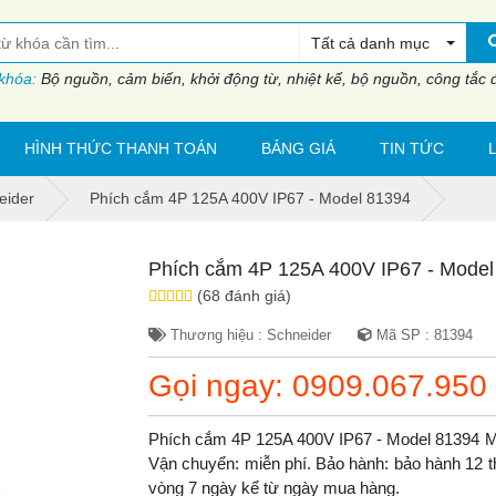
Tất cả danh mục
 khóa:
Bộ nguồn, cảm biến, khởi động từ, nhiệt kế, bộ nguồn, công tắc đi
HÌNH THỨC THANH TOÁN
BẢNG GIÁ
TIN TỨC
eider
Phích cắm 4P 125A 400V IP67 - Model 81394
Phích cắm 4P 125A 400V IP67 - Model
(68 đánh giá)
Thương hiệu : Schneider
Mã SP : 81394
Gọi ngay: 0909.067.950
Phích cắm 4P 125A 400V IP67 - Model 81394 M
Vận chuyển: miễn phí. Bảo hành: bảo hành 12 thá
vòng 7 ngày kể từ ngày mua hàng.