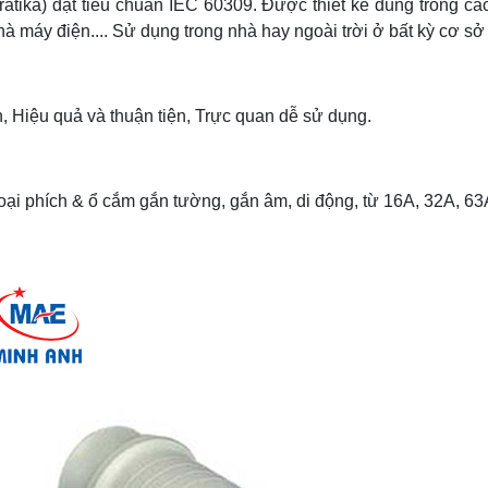
atika) đạt tiêu chuẩn IEC 60309.
Được thiết kế dùng trong cá
 máy điện.... Sử dụng trong nhà hay ngoài trời ở bất kỳ cơ sở
, Hiệu quả và thuận tiện, Trực quan dễ sử dụng.
loại phích & ổ cắm gắn tường, gắn âm, di động, từ 16A, 32A, 6