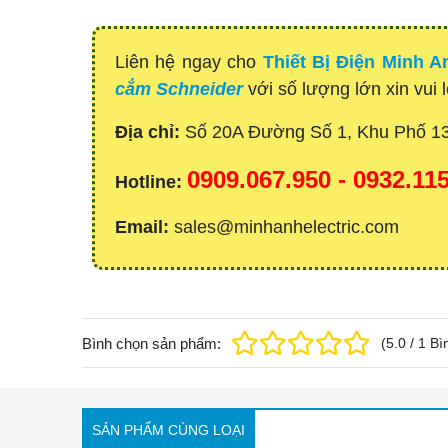
Liên hệ ngay cho
Thiết Bị Điện Minh A
cắm Schneider
với số lượng lớn xin vui 
Địa chỉ:
Số 20A Đường Số 1, Khu Phố 1
0909.067.950 - 0932.1
Hotline:
Email:
sales@minhanhelectric.com
Bình chọn sản phẩm:
(
5.0
/
1
Bì
SẢN PHẨM CÙNG LOẠI