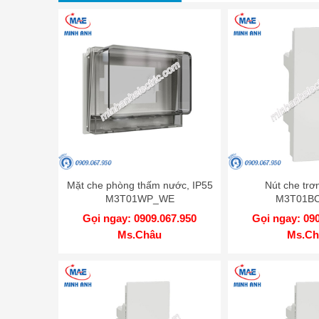
Mặt che phòng thấm nước, IP55
Nút che trơn
M3T01WP_WE
M3T01B
Gọi ngay: 0909.067.950
Gọi ngay: 09
Ms.Châu
Ms.Ch