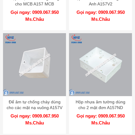
cho MCB A157 MCB
Anh A157V2
Gọi ngay: 0909.067.950
Gọi ngay: 0909.067.950
Ms.Châu
Ms.Châu
Đế âm tự chống cháy dùng
Hộp nhựa âm tường dùng
cho các mặt nạ vuông A157V
cho 2 mặt đơn A157ND
Gọi ngay: 0909.067.950
Gọi ngay: 0909.067.950
Ms.Châu
Ms.Châu