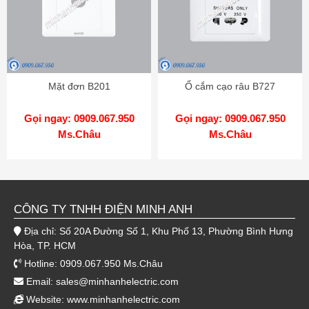
Mặt đơn B201
Ổ cắm cạo râu B727
Gọi ngay: 0909.067.950
Gọi ngay: 0909.067.950
Ms.Châu
Ms.Châu
CÔNG TY TNHH ĐIỆN MINH ANH
Địa chỉ: Số 20A Đường Số 1, Khu Phố 13, Phường Bình Hưng
Hòa, TP. HCM
Hotline: 0909.067.950 Ms.Châu
Email:
sales@minhanhelectric.com
Website:
www.minhanhelectric.com