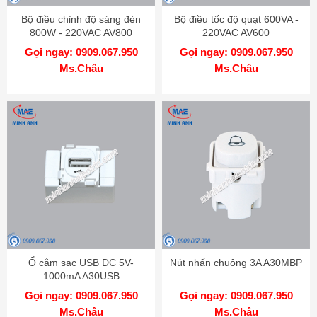
Bộ điều chỉnh độ sáng đèn
Bộ điều tốc độ quạt 600VA -
800W - 220VAC AV800
220VAC AV600
Gọi ngay: 0909.067.950
Gọi ngay: 0909.067.950
Ms.Châu
Ms.Châu
Ổ cắm sạc USB DC 5V-
Nút nhấn chuông 3A A30MBP
1000mA A30USB
Gọi ngay: 0909.067.950
Gọi ngay: 0909.067.950
Ms.Châu
Ms.Châu