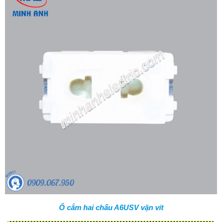
Ổ cắm hai chấu A6USV vặn vít