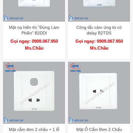
Mặt nạ hiển thị “Đừng Làm
Công tắc cảm ứng từ có
Phiền” B2DDI
delay B2TDS
Gọi ngay: 0909.067.950
Gọi ngay: 0909.067.950
Ms.Châu
Ms.Châu
Mặt cắm đơn 2 chấu + 1 lỗ
Mặt Ổ Cắm Đơn 2 Chấu