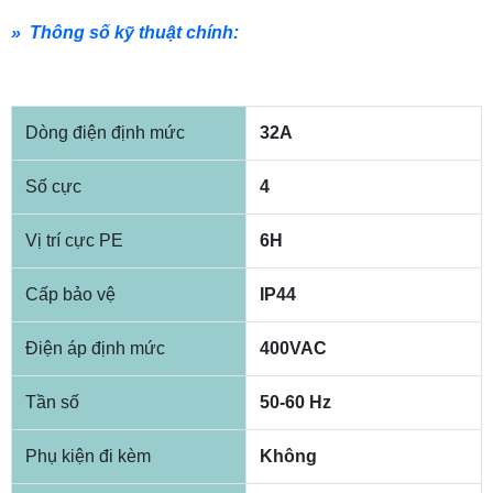
» Thông số kỹ thuật chính:
Dòng điện định mức
32A
Số cực
4
Vị trí cực PE
6H
Cấp bảo vệ
IP44
Điện áp định mức
400VAC
Tần số
50-60 Hz
Phụ kiện đi kèm
Không