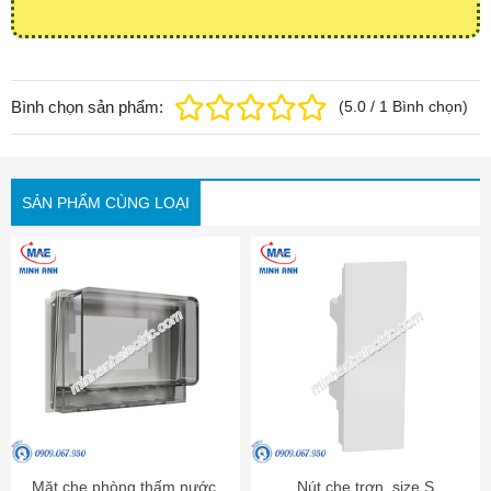
Bình chọn sản phẩm:
(
5.0
/
1
Bình chọn
)
SẢN PHẨM CÙNG LOẠI
Mặt che phòng thấm nước,
Nút che trơn, size S