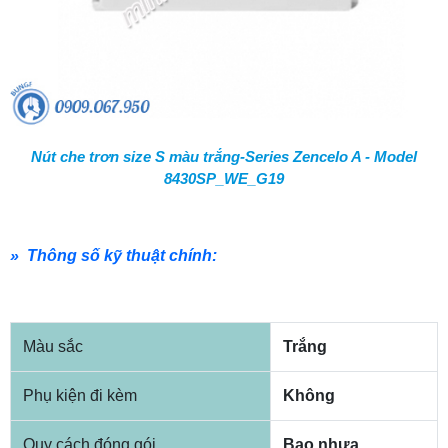
Nút che trơn size S màu trắng-Series Zencelo A - Model
8430SP_WE_G19
» Thông số kỹ thuật chính:
Màu sắc
Trắng
Phụ kiện đi kèm
Không
Quy cách đóng gói
Bao nhựa