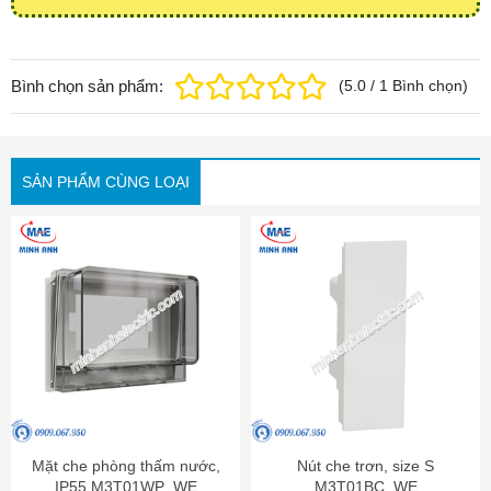
Bình chọn sản phẩm:
(
5.0
/
1
Bình chọn
)
SẢN PHẨM CÙNG LOẠI
Mặt che phòng thấm nước,
Nút che trơn, size S
IP55 M3T01WP_WE
M3T01BC_WE