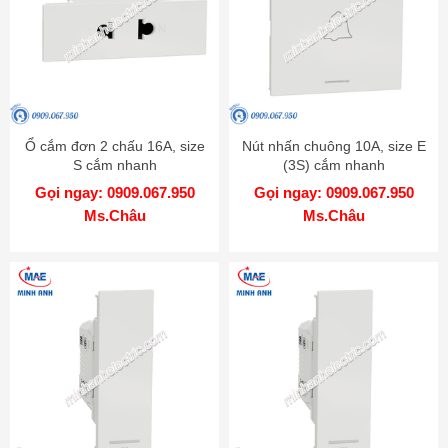
Ổ cắm đơn 2 chấu 16A, size
Nút nhấn chuông 10A, size E
S cắm nhanh
(3S) cắm nhanh
M3T426US_WE
M3T31_HBP_WE
Gọi ngay: 0909.067.950
Gọi ngay: 0909.067.950
Ms.Châu
Ms.Châu