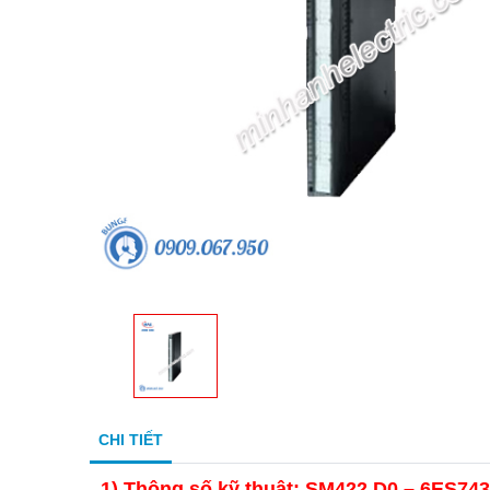
CHI TIẾT
1)
Thông số kỹ thuật: SM422 D0 – 6ES74