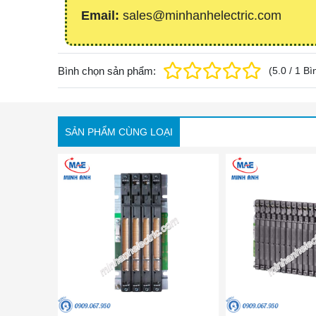
Email:
sales@minhanhelectric.com
Bình chọn sản phẩm:
(
5.0
/
1
Bì
SẢN PHẨM CÙNG LOẠI