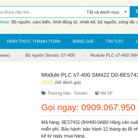
Tất cả danh mục
 khóa:
Bộ nguồn, cảm biến, khởi động từ, nhiệt kế, bộ nguồn, công tắc đi
HÌNH THỨC THANH TOÁN
BẢNG GIÁ
TIN TỨC
mens)
Bộ nguồn Simatic S7-400
Module PLC s7-400 SM
Module PLC s7-400 SM422 D0-6ES74
(68 đánh giá)
Thương hiệu : Simatic
Mã SP :
Gọi ngay: 0909.067.950
Mã hàng: 6ES7431-0HH00-0AB0 Hãng sản xuất
miễn phí. Bảo hành: bảo hành 12 tháng do lỗi nh
kể từ ngày mua hàng.