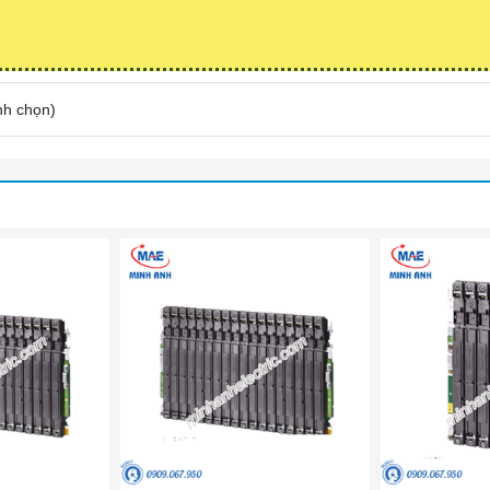
nh chọn
)