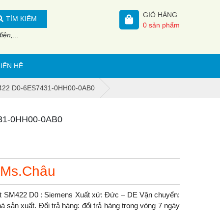
GIỎ HÀNG
TÌM KIẾM
0
sản phẩm
ện,...
LIÊN HỆ
422 D0-6ES7431-0HH00-0AB0
31-0HH00-0AB0
 Ms.Châu
 SM422 D0 : Siemens Xuất xứ: Đức – DE Vận chuyển:
à sản xuất. Đổi trả hàng: đổi trả hàng trong vòng 7 ngày