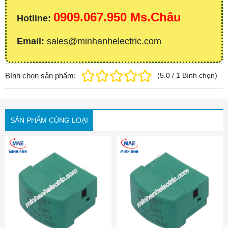
0909.067.950 Ms.Châu
Hotline:
Email:
sales@minhanhelectric.com
Bình chọn sản phẩm:
(
5.0
/
1
Bình chọn
)
SẢN PHẨM CÙNG LOẠI