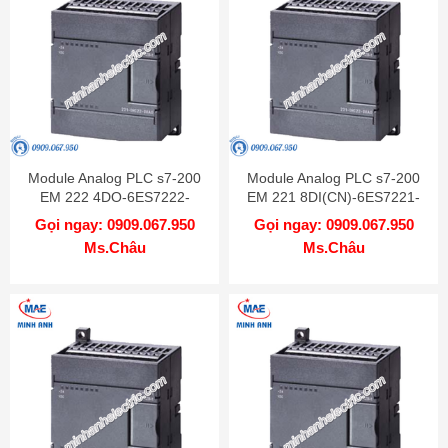
Module Analog PLC s7-200
Module Analog PLC s7-200
EM 222 4DO-6ES7222-
EM 221 8DI(CN)-6ES7221-
1BD22-0XA0
1BF22-0XA8
Gọi ngay: 0909.067.950
Gọi ngay: 0909.067.950
Ms.Châu
Ms.Châu