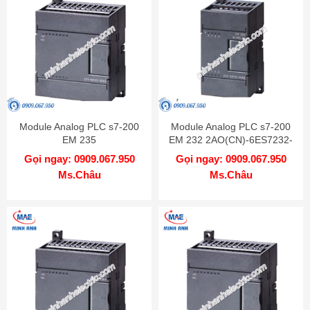
Module Analog PLC s7-200
Module Analog PLC s7-200
EM 235
EM 232 2AO(CN)-6ES7232-
4AI/1AO(CN)-6ES7235-
0HB22-0XA8
Gọi ngay: 0909.067.950
Gọi ngay: 0909.067.950
0KD22-0XA8
Ms.Châu
Ms.Châu