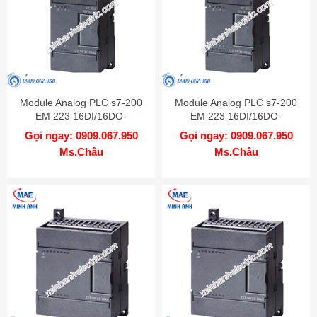
Module Analog PLC s7-200
Module Analog PLC s7-200
EM 223 16DI/16DO-
EM 223 16DI/16DO-
6ES7223-1PL22-0XA0
6ES7223-1BL22-0XA0
Gọi ngay: 0909.067.950
Gọi ngay: 0909.067.950
Ms.Châu
Ms.Châu