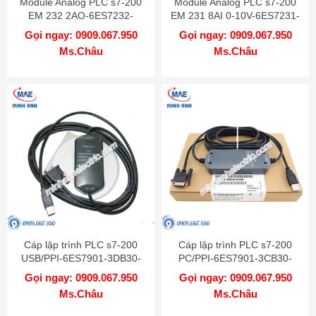
Module Analog PLC s7-200
Module Analog PLC s7-200
EM 232 2AO-6ES7232-
EM 231 8AI 0-10V-6ES7231-
0HB22-0XA0
0HF22-0XA0
Gọi ngay: 0909.067.950
Gọi ngay: 0909.067.950
Ms.Châu
Ms.Châu
Cáp lập trình PLC s7-200
Cáp lập trình PLC s7-200
USB/PPI-6ES7901-3DB30-
PC/PPI-6ES7901-3CB30-
0XA0
0XA0
Gọi ngay: 0909.067.950
Gọi ngay: 0909.067.950
Ms.Châu
Ms.Châu