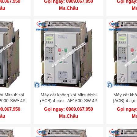
09.067.950
Gọi ngay: 0909.067.950
Gọi ngay:
âu
Ms.Châu
M
í Mitsubishi
Máy cắt không khí Mitsubishi
Máy cắt khô
E2000-SWA 4P
(ACB) 4 cực - AE1600-SW 4P
(ACB) 4 cực
kA DR
1600A 65kA DR
1250
09.067.950
Gọi ngay: 0909.067.950
Gọi ngay:
âu
Ms.Châu
M