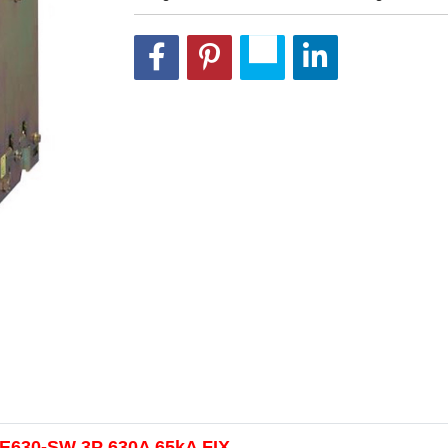
 AE630-SW 3P 630A 65kA FIX