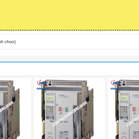
nh chọn
)