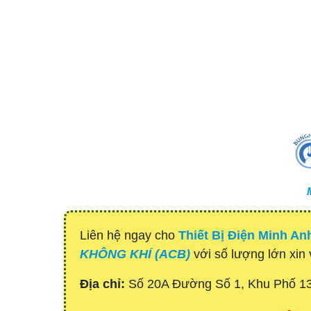
Liên hệ ngay cho
Thiết Bị Điện Minh An
KHÔNG KHÍ (ACB)
với số lượng lớn xin 
Địa chỉ:
Số 20A Đường Số 1, Khu Phố 1