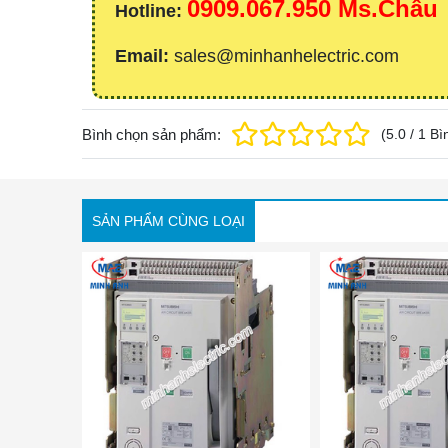
0909.067.950 Ms.Châu
Hotline:
Email:
sales@minhanhelectric.com
Bình chọn sản phẩm:
(
5.0
/
1
Bì
SẢN PHẨM CÙNG LOẠI