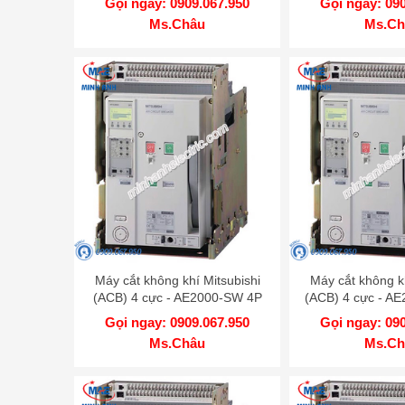
Gọi ngay: 0909.067.950
Gọi ngay: 09
Ms.Châu
Ms.Ch
Máy cắt không khí Mitsubishi
Máy cắt không kh
(ACB) 4 cực - AE2000-SW 4P
(ACB) 4 cực - A
2000A 85kA DR
2000A 65
Gọi ngay: 0909.067.950
Gọi ngay: 09
Ms.Châu
Ms.Ch