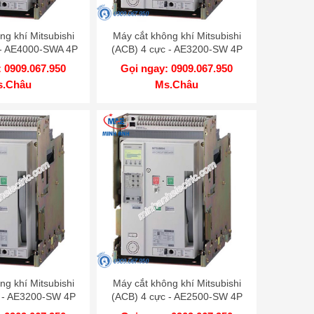
ng khí Mitsubishi
Máy cắt không khí Mitsubishi
 - AE4000-SWA 4P
(ACB) 4 cực - AE3200-SW 4P
 100kA DR
3200A 100kA DR
 0909.067.950
Gọi ngay: 0909.067.950
s.Châu
Ms.Châu
ng khí Mitsubishi
Máy cắt không khí Mitsubishi
 - AE3200-SW 4P
(ACB) 4 cực - AE2500-SW 4P
A 85kA DR
2500A 85kA DR