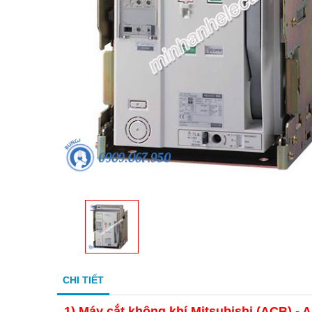
CHI TIẾT
1) Máy cắt không khí Mitsubishi (ACB) -