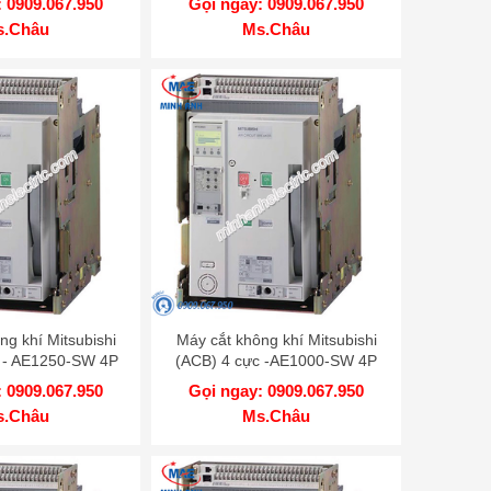
 0909.067.950
Gọi ngay: 0909.067.950
s.Châu
Ms.Châu
ng khí Mitsubishi
Máy cắt không khí Mitsubishi
 - AE1250-SW 4P
(ACB) 4 cực -AE1000-SW 4P
A 65kA DR
1000A 65kA DR
 0909.067.950
Gọi ngay: 0909.067.950
s.Châu
Ms.Châu