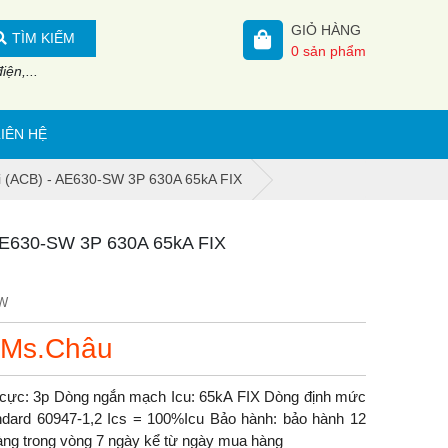
GIỎ HÀNG
TÌM KIẾM
0
sản phẩm
ện,...
LIÊN HỆ
hi (ACB) - AE630-SW 3P 630A 65kA FIX
 AE630-SW 3P 630A 65kA FIX
SW
 Ms.Châu
 cực: 3p Dòng ngắn mạch Icu: 65kA FIX Dòng định mức
andard 60947-1,2 Ics = 100%Icu Bảo hành: bảo hành 12
ả hàng trong vòng 7 ngày kể từ ngày mua hàng