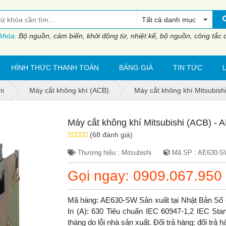
Tất cả danh mục
 khóa:
Bộ nguồn, cảm biến, khởi động từ, nhiệt kế, bộ nguồn, công tắc đi
HÌNH THỨC THANH TOÁN
BẢNG GIÁ
TIN TỨC
hi
Máy cắt không khí (ACB)
Máy cắt không khí Mitsubis
Máy cắt không khí Mitsubishi (ACB) -
(68 đánh giá)
Thương hiệu : Mitsubishi
Mã SP : AE630-
Gọi ngay: 0909.067.950
Mã hàng: AE630-SW Sản xuất tại Nhật Bản Số
In (A): 630 Tiêu chuẩn IEC 60947-1,2 IEC St
tháng do lỗi nhà sản xuất. Đổi trả hàng: đổi tr