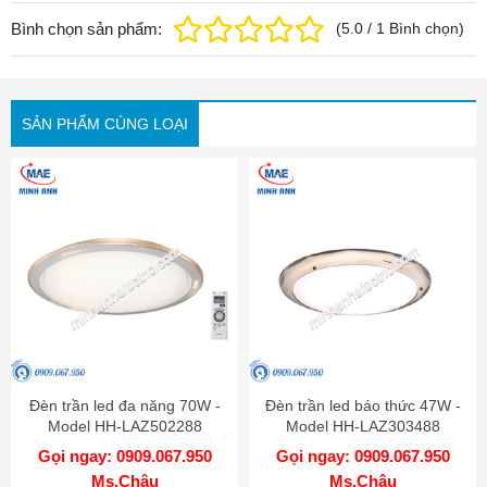
Bình chọn sản phẩm:
(
5.0
/
1
Bình chọn
)
SẢN PHẨM CÙNG LOẠI
Đèn trần led đa năng 70W -
Đèn trần led báo thức 47W -
Model HH-LAZ502288
Model HH-LAZ303488
Gọi ngay: 0909.067.950
Gọi ngay: 0909.067.950
Ms.Châu
Ms.Châu