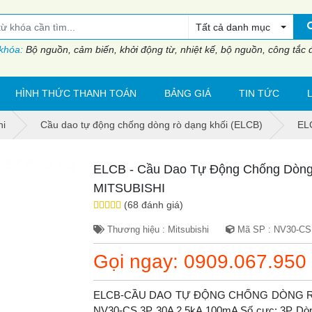
Tất cả danh mục
 khóa:
Bộ nguồn, cảm biến, khởi động từ, nhiệt kế, bộ nguồn, công tắc đi
HÌNH THỨC THANH TOÁN
BẢNG GIÁ
TIN TỨC
hi
Cầu dao tự động chống dòng rò dạng khối (ELCB)
EL
ELCB - Cầu Dao Tự Động Chống Dòng
MITSUBISHI
(68 đánh giá)
Thương hiệu : Mitsubishi
Mã SP : NV30-CS 
Gọi ngay: 0909.067.950
ELCB-CẦU DAO TỰ ĐỘNG CHỐNG DÒNG RÒ 
NV30-CS 3P 30A 2.5kA 100mA Số cực: 3P Dòng