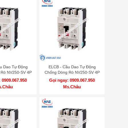
u Dao Tự Động
ELCB - Cầu Dao Tự Động
 Rò NV250-SV 4P
Chống Dòng Rò NV250-SV 4P
 1.2.500mA TD
200A 36kA 1.2.500mA TD
 0909.067.950
Gọi ngay: 0909.067.950
SUBISHI
MITSUBISHI
s.Châu
Ms.Châu