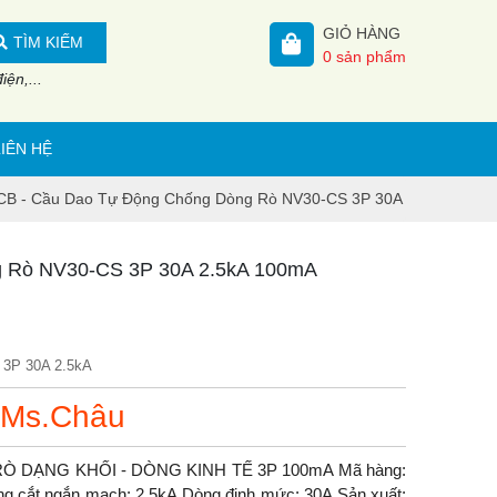
GIỎ HÀNG
TÌM KIẾM
0
sản phẩm
ện,...
LIÊN HỆ
CB - Cầu Dao Tự Động Chống Dòng Rò NV30-CS 3P 30A 2.5kA 100m
 Rò NV30-CS 3P 30A 2.5kA 100mA
3P 30A 2.5kA
 Ms.Châu
DẠNG KHỐI - DÒNG KINH TẾ 3P 100mA Mã hàng:
 cắt ngắn mạch: 2.5kA Dòng định mức: 30A Sản xuất: