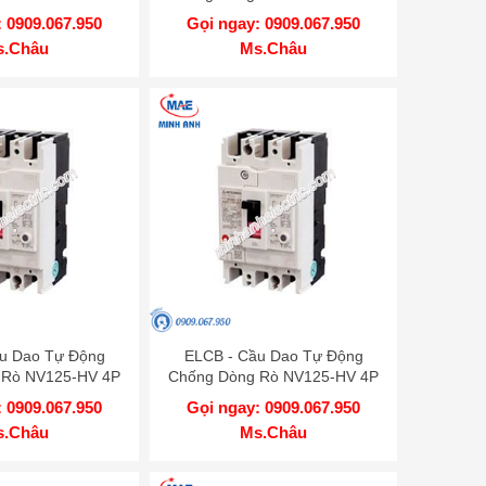
 1.2.500mA TD
75A 50kA 1.2.500mA TD
 0909.067.950
Gọi ngay: 0909.067.950
SUBISHI
MITSUBISHI
s.Châu
Ms.Châu
u Dao Tự Động
ELCB - Cầu Dao Tự Động
 Rò NV125-HV 4P
Chống Dòng Rò NV125-HV 4P
 1.2.500mA TD
20A 50kA 1.2.500mA TD
 0909.067.950
Gọi ngay: 0909.067.950
SUBISHI
MITSUBISHI
s.Châu
Ms.Châu