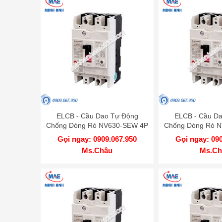
ELCB - Cầu Dao Tự Động
ELCB - Cầu D
Chống Dòng Rò NV630-SEW 4P
Chống Dòng Rò 
630A 50kA 1.2.500mA TD
400A 50kA 1.
Gọi ngay: 0909.067.950
Gọi ngay: 09
MITSUBISHI
MITSUB
Ms.Châu
Ms.Ch