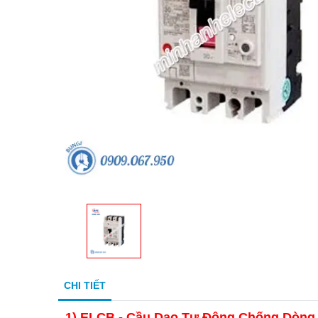
CHI TIẾT
1) ELCB - Cầu Dao Tự Động Chống Dòng