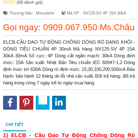
(68 đánh giá)
Thương hiệu : Mitsubishi
Mã SP : NV125-SV 4P 15A 30kA
Gọi ngay: 0909.067.950 Ms.Châu
ELCB-CẦU DAO TỰ ĐỘNG CHỐNG DÒNG RÒ DẠNG KHỐI -
DÒNG TIÊU CHUẨN 4P 30mA Mã hàng: NV125-SV 4P 15A
30kA 30mA Số cực: 4P Dòng cắt ngắn mạch: 30kA Dòng định
mức: 15A Sản xuất: Nhật Bản Tiêu chuẩn IEC 60947-1,2 Dòng
định mức tới 630A Dòng rò định mức: 15,30,100,200,500mA Bảo
hành: bảo hành 12 tháng do lỗi nhà sản xuất. Đổi trả hàng: đổi trả
hàng trong vòng 7 ngày kể từ ngày mua hàng
CHI TIẾT
1) ELCB - Cầu Dao Tự Động Chống Dòng Rò