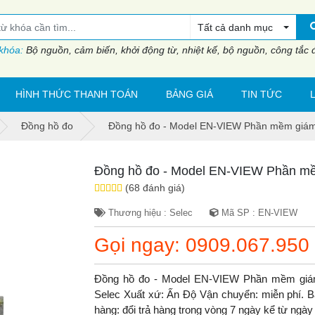
Tất cả danh mục
 khóa:
Bộ nguồn, cảm biến, khởi động từ, nhiệt kế, bộ nguồn, công tắc đi
HÌNH THỨC THANH TOÁN
BẢNG GIÁ
TIN TỨC
Đồng hồ đo
Đồng hồ đo - Model EN-VIEW Phần mềm giám
Đồng hồ đo - Model EN-VIEW Phần mề
(68 đánh giá)
Thương hiệu : Selec
Mã SP : EN-VIEW
Gọi ngay: 0909.067.950
Đồng hồ đo - Model EN-VIEW Phần mềm giám
Selec Xuất xứ: Ấn Độ Vận chuyển: miễn phí. Bả
hàng: đổi trả hàng trong vòng 7 ngày kể từ ngà