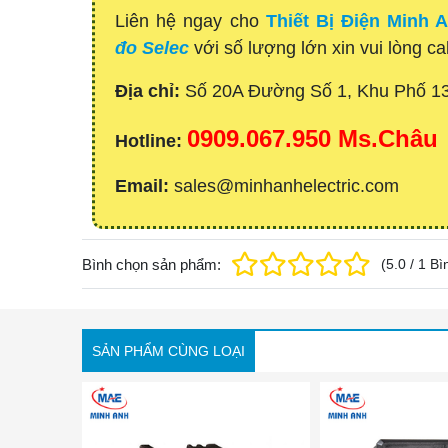
Liên hệ ngay cho
Thiết Bị Điện Minh 
đo Selec
với số lượng lớn xin vui lòng ca
Địa chỉ:
Số 20A Đường Số 1, Khu Phố 1
0909.067.950 Ms.Châu
Hotline:
Email:
sales@minhanhelectric.com
Bình chọn sản phẩm:
(
5.0
/
1
Bì
SẢN PHẨM CÙNG LOẠI